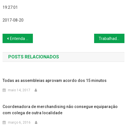
19:27:01
2017-08-20
Navegação
Entenda a negociação do ACT 2017/2018
Trabalhadores fazem forte protesto em Sete Lagoas
de
POSTS RELACIONADOS
Post
Todas as assembleias aprovam acordo dos 15 minutos
maio 14, 2017
Coordenadora de merchandising não consegue equiparação
com colega de outra localidade
março 6, 2016