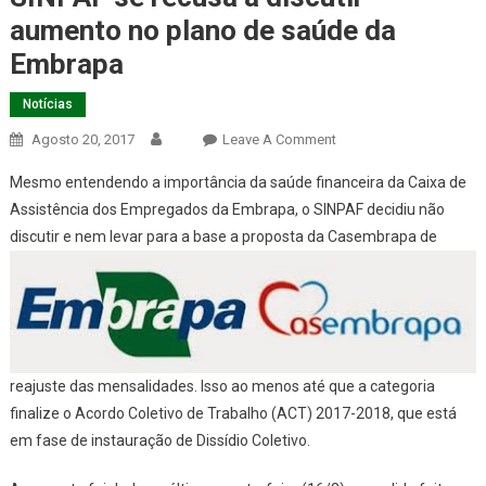
aumento no plano de saúde da
Embrapa
Notícias
On
Agosto 20, 2017
Leave A Comment
SINPAF
Mesmo entendendo a importância da saúde financeira da Caixa de
Se
Assistência dos Empregados da Embrapa, o SINPAF decidiu não
Recusa
discutir e nem levar para a base a
proposta da Casembrapa de
A
Discutir
Aumento
No
Plano
De
reajuste das mensalidades. Isso ao menos até que a categoria
Saúde
finalize o Acordo Coletivo de Trabalho (ACT) 2017-2018, que está
Da
Embrapa
em fase de instauração de Dissídio Coletivo.