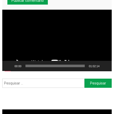
Tocador
de
vídeo
00:00
01:02:14
Pesquisar
por: