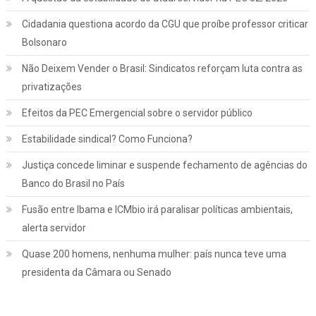
Cidadania questiona acordo da CGU que proíbe professor criticar
Bolsonaro
Não Deixem Vender o Brasil: Sindicatos reforçam luta contra as
privatizações
Efeitos da PEC Emergencial sobre o servidor público
Estabilidade sindical? Como Funciona?
Justiça concede liminar e suspende fechamento de agências do
Banco do Brasil no País
Fusão entre Ibama e ICMbio irá paralisar políticas ambientais,
Jurídico
Notícias
alerta servidor
INSS: confira como vai funcionar a
Quase 200 homens, nenhuma mulher: país nunca teve uma
revisão da vida toda, aprovada pelo STF
presidenta da Câmara ou Senado
março 2, 2022