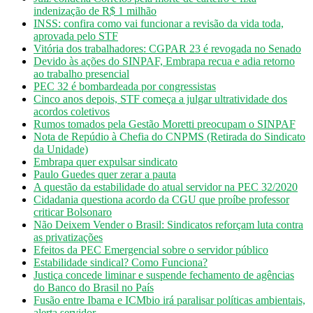
indenização de R$ 1 milhão
INSS: confira como vai funcionar a revisão da vida toda,
aprovada pelo STF
Vitória dos trabalhadores: CGPAR 23 é revogada no Senado
Devido às ações do SINPAF, Embrapa recua e adia retorno
ao trabalho presencial
PEC 32 é bombardeada por congressistas
Cinco anos depois, STF começa a julgar ultratividade dos
acordos coletivos
Rumos tomados pela Gestão Moretti preocupam o SINPAF
Nota de Repúdio à Chefia do CNPMS (Retirada do Sindicato
da Unidade)
Embrapa quer expulsar sindicato
Paulo Guedes quer zerar a pauta
A questão da estabilidade do atual servidor na PEC 32/2020
Cidadania questiona acordo da CGU que proíbe professor
criticar Bolsonaro
Não Deixem Vender o Brasil: Sindicatos reforçam luta contra
as privatizações
Efeitos da PEC Emergencial sobre o servidor público
Estabilidade sindical? Como Funciona?
Justiça concede liminar e suspende fechamento de agências
do Banco do Brasil no País
Fusão entre Ibama e ICMbio irá paralisar políticas ambientais,
alerta servidor