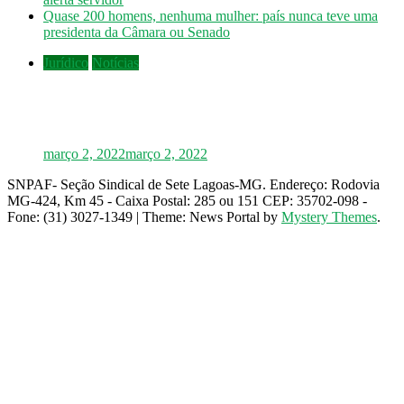
Quase 200 homens, nenhuma mulher: país nunca teve uma
presidenta da Câmara ou Senado
Jurídico
Notícias
INSS: confira como vai funcionar a revisão
da vida toda, aprovada pelo STF
março 2, 2022
março 2, 2022
SNPAF- Seção Sindical de Sete Lagoas-MG. Endereço: Rodovia
MG-424, Km 45 - Caixa Postal: 285 ou 151 CEP: 35702-098 -
Fone: (31) 3027-1349
|
Theme: News Portal by
Mystery Themes
.