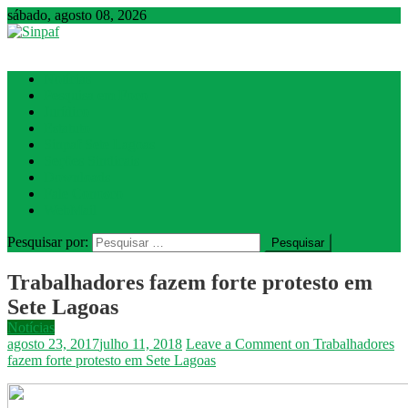
sábado, agosto 08, 2026
Sinpaf
Seção Sindical de Sete Lagoas
Notícias
Pesquisa em Foco
Jurídico
Estatuto
Sinpaf Sete Lagoas
Seções Sindicais
Downloads
Fale Conosco
WebMail
Pesquisar por:
Trabalhadores fazem forte protesto em
Sete Lagoas
Notícias
agosto 23, 2017
julho 11, 2018
Leave a Comment
on Trabalhadores
fazem forte protesto em Sete Lagoas