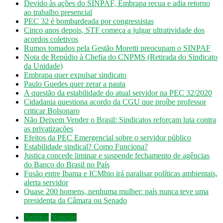
Devido às ações do SINPAF, Embrapa recua e adia retorno
ao trabalho presencial
PEC 32 é bombardeada por congressistas
Cinco anos depois, STF começa a julgar ultratividade dos
acordos coletivos
Rumos tomados pela Gestão Moretti preocupam o SINPAF
Nota de Repúdio à Chefia do CNPMS (Retirada do Sindicato
da Unidade)
Embrapa quer expulsar sindicato
Paulo Guedes quer zerar a pauta
A questão da estabilidade do atual servidor na PEC 32/2020
Cidadania questiona acordo da CGU que proíbe professor
criticar Bolsonaro
Não Deixem Vender o Brasil: Sindicatos reforçam luta contra
as privatizações
Efeitos da PEC Emergencial sobre o servidor público
Estabilidade sindical? Como Funciona?
Justiça concede liminar e suspende fechamento de agências
do Banco do Brasil no País
Fusão entre Ibama e ICMbio irá paralisar políticas ambientais,
alerta servidor
Quase 200 homens, nenhuma mulher: país nunca teve uma
presidenta da Câmara ou Senado
Jurídico
Notícias