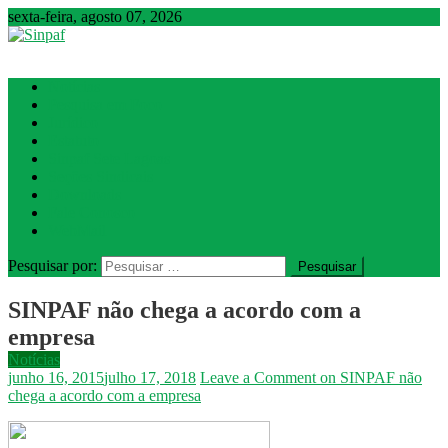
sexta-feira, agosto 07, 2026
Sinpaf
Seção Sindical de Sete Lagoas
Notícias
Pesquisa em Foco
Jurídico
Estatuto
Sinpaf Sete Lagoas
Seções Sindicais
Downloads
Fale Conosco
WebMail
Pesquisar por:
SINPAF não chega a acordo com a
empresa
Notícias
junho 16, 2015
julho 17, 2018
Leave a Comment
on SINPAF não
chega a acordo com a empresa