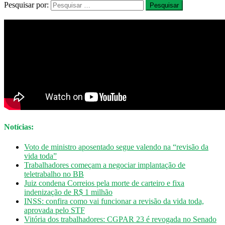
Pesquisar por:
Notícias:
Voto de ministro aposentado segue valendo na “revisão da
vida toda”
Trabalhadores começam a negociar implantação de
teletrabalho no BB
Juiz condena Correios pela morte de carteiro e fixa
indenização de R$ 1 milhão
INSS: confira como vai funcionar a revisão da vida toda,
aprovada pelo STF
Vitória dos trabalhadores: CGPAR 23 é revogada no Senado