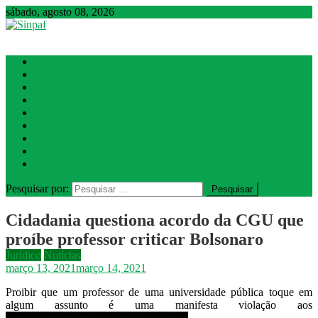
sábado, agosto 08, 2026
Sinpaf
Seção Sindical de Sete Lagoas
Notícias
Pesquisa em Foco
Jurídico
Estatuto
Sinpaf Sete Lagoas
Seções Sindicais
Downloads
Fale Conosco
WebMail
Pesquisar por:
Cidadania questiona acordo da CGU que
proíbe professor criticar Bolsonaro
Jurídico
Notícias
março 13, 2021
março 14, 2021
Proibir que um professor de uma universidade pública toque em
algum assunto é uma manifesta violação aos