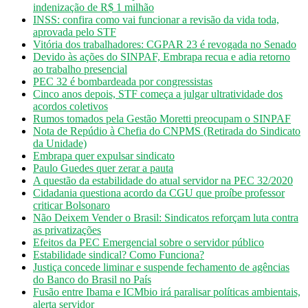
indenização de R$ 1 milhão
INSS: confira como vai funcionar a revisão da vida toda,
aprovada pelo STF
Vitória dos trabalhadores: CGPAR 23 é revogada no Senado
Devido às ações do SINPAF, Embrapa recua e adia retorno
ao trabalho presencial
PEC 32 é bombardeada por congressistas
Cinco anos depois, STF começa a julgar ultratividade dos
acordos coletivos
Rumos tomados pela Gestão Moretti preocupam o SINPAF
Nota de Repúdio à Chefia do CNPMS (Retirada do Sindicato
da Unidade)
Embrapa quer expulsar sindicato
Paulo Guedes quer zerar a pauta
A questão da estabilidade do atual servidor na PEC 32/2020
Cidadania questiona acordo da CGU que proíbe professor
criticar Bolsonaro
Não Deixem Vender o Brasil: Sindicatos reforçam luta contra
as privatizações
Efeitos da PEC Emergencial sobre o servidor público
Estabilidade sindical? Como Funciona?
Justiça concede liminar e suspende fechamento de agências
do Banco do Brasil no País
Fusão entre Ibama e ICMbio irá paralisar políticas ambientais,
alerta servidor