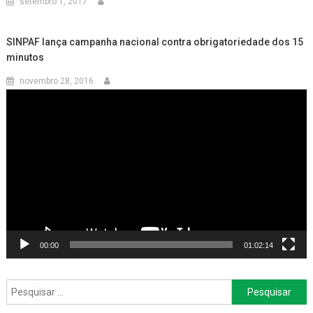
setembro 1, 2017
SINPAF lança campanha nacional contra obrigatoriedade dos 15
minutos
novembro 28, 2016
Tocador
de
vídeo
00:00
01:02:14
Pesquisar
por: