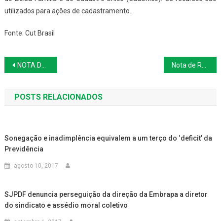
utilizados para ações de cadastramento.
Fonte: Cut Brasil
Navegação
NOTA DA ASSESSORIA JURÍDICA DO SINPAF SOBRE A APOSENTADORIA NA EMBRAPA
Nota de Repúdio: Ação de abate de teto tem validade para filiados e não filiados
de
POSTS RELACIONADOS
Post
Sonegação e inadimplência equivalem a um terço do ‘deficit’ da
Previdência
agosto 10, 2017
SJPDF denuncia perseguição da direção da Embrapa a diretor
do sindicato e assédio moral coletivo