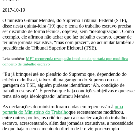
2017-10-19
O ministro Gilmar Mendes, do Supremo Tribunal Federal (STF),
disse nesta quinta-feira (19) que o tema do trabalho escravo precisa
ser discutido de forma técnica, objetiva, sem “ideologização”. Como
exemplo, ele afirmou não achar que faz trabalho escravo, apesar de
ter uma jornada exaustiva, “mas com prazer”, ao acumular também a
presidência do Tribunal Superior Eleitoral (TSE).
Leia também:
MPT recomenda revogação imediata da portaria que modifica
conceito de trabalho escravo
“Eu já brinquei até no plenário do Supremo que, dependendo do
critério e do fiscal, talvez ali, na garagem do Supremo ou na
garagem do TSE, alguém pudesse identificar: ‘Ah, condição de
trabalho escravo!’. É preciso que haja condições objetivas e que esse
tema não seja ideologizado”,
afirmou Mendes.
As declarações do ministro foram dadas em repercussão à
uma
portaria do Ministério do Trabalho
que recentemente modificou,
entre outros pontos, os critérios para a caracterização do trabalho
escravo, acrescentando, além das jornadas exaustivas, a necessidade
de que haja o cerceamento do direito de ir e vir, por exemplo.