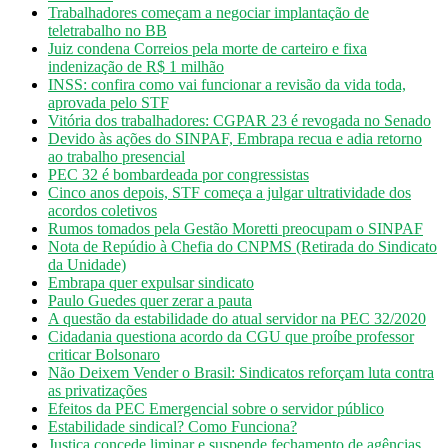
Trabalhadores começam a negociar implantação de
teletrabalho no BB
Juiz condena Correios pela morte de carteiro e fixa
indenização de R$ 1 milhão
INSS: confira como vai funcionar a revisão da vida toda,
aprovada pelo STF
Vitória dos trabalhadores: CGPAR 23 é revogada no Senado
Devido às ações do SINPAF, Embrapa recua e adia retorno
ao trabalho presencial
PEC 32 é bombardeada por congressistas
Cinco anos depois, STF começa a julgar ultratividade dos
acordos coletivos
Rumos tomados pela Gestão Moretti preocupam o SINPAF
Nota de Repúdio à Chefia do CNPMS (Retirada do Sindicato
da Unidade)
Embrapa quer expulsar sindicato
Paulo Guedes quer zerar a pauta
A questão da estabilidade do atual servidor na PEC 32/2020
Cidadania questiona acordo da CGU que proíbe professor
criticar Bolsonaro
Não Deixem Vender o Brasil: Sindicatos reforçam luta contra
as privatizações
Efeitos da PEC Emergencial sobre o servidor público
Estabilidade sindical? Como Funciona?
Justiça concede liminar e suspende fechamento de agências