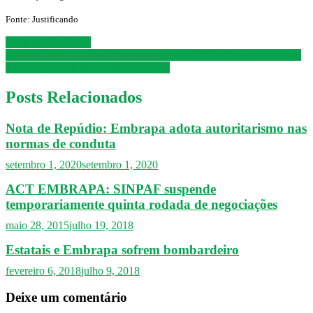
Fonte: Justificando
Navegação
Carta ao Presidente
ACT Embrapa 2017/2018: presidentes do SINPAF reúnem-se com
de
TST e agendam visitas no Congresso
Post
Posts Relacionados
Nota de Repúdio: Embrapa adota autoritarismo nas
normas de conduta
setembro 1, 2020
setembro 1, 2020
ACT EMBRAPA: SINPAF suspende
temporariamente quinta rodada de negociações
maio 28, 2015
julho 19, 2018
Estatais e Embrapa sofrem bombardeiro
fevereiro 6, 2018
julho 9, 2018
Deixe um comentário