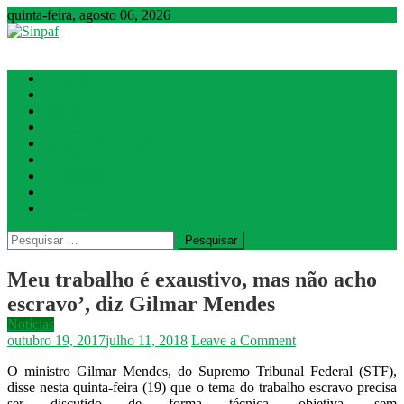
quinta-feira, agosto 06, 2026
Sinpaf
Seção Sindical de Sete Lagoas
Notícias
Pesquisa em Foco
Jurídico
Estatuto
Sinpaf Sete Lagoas
Seções Sindicais
Downloads
Fale Conosco
WebMail
Pesquisar
por:
Meu trabalho é exaustivo, mas não acho
escravo’, diz Gilmar Mendes
Notícias
on
outubro 19, 2017
julho 11, 2018
Leave a Comment
Meu
O ministro Gilmar Mendes, do Supremo Tribunal Federal (STF),
trabalho
disse nesta quinta-feira (19) que o tema do trabalho escravo precisa
é
ser discutido de forma técnica, objetiva, sem