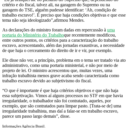
critério e do fiscal, talvez ali, na garagem do Supremo ou na
garagem do TSE, alguém pudesse identificar: ‘Ah, condição de
trabalho escravo!’. É preciso que haja condições objetivas e que esse
tema não seja ideologizado”,
afirmou Mendes.
As declarações do ministro foram dadas em repercussão à
uma
portaria do Ministério do Trabalho
que recentemente modificou,
entre outros pontos, os critérios para a caracterização do trabalho
escravo, acrescentando, além das jornadas exaustivas, a necessidade
de que haja o cerceamento do direito de ir e vir, por exemplo.
Ele disse não ver, a princípio, problema em o tema ser tratado via ato
administrativo, como uma portaria ministerial, e não por meio de
projeto de lei. O ministro acrescentou que, muitas vezes, uma
infração trabalhista menos grave acaba sendo caracterizada como
trabalho escravo devido ao subjetivismo do fiscal.
“O que é importante é que haja critérios objetivos e que não haja
essa subjetivação. Vimos aí alguns processos no STF em que havia
irregularidade, o trabalhador não foi contratado, aqueles, por
exemplo, que são contratados para limpar pasto. [Trata-se de] uma
irregularidade trabalhista, mas daí a falar-se em trabalho escravo,
parece um passo largo demais”
, disse.
Informações Agência Brasil.