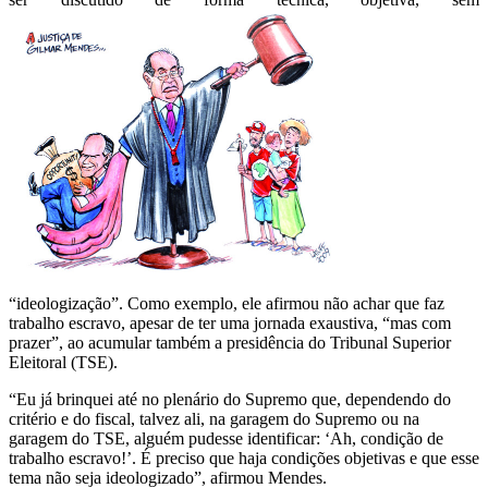
exaustivo,
mas
não
acho
escravo’,
diz
Gilmar
Mendes
“ideologização”. Como exemplo, ele afirmou não achar que faz
trabalho escravo, apesar de ter uma jornada exaustiva, “mas com
prazer”, ao acumular também a presidência do Tribunal Superior
Eleitoral (TSE).
“Eu já brinquei até no plenário do Supremo que, dependendo do
critério e do fiscal, talvez ali, na garagem do Supremo ou na
garagem do TSE, alguém pudesse identificar: ‘Ah, condição de
trabalho escravo!’. É preciso que haja condições objetivas e que esse
tema não seja ideologizado”, afirmou Mendes.