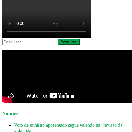
Pesquisar
por:
Notícias:
Voto de ministro aposentado segue valendo na “revisão da
vida toda”