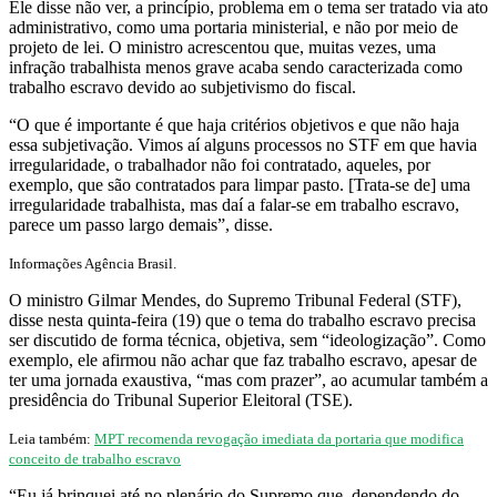
Ele disse não ver, a princípio, problema em o tema ser tratado via ato
administrativo, como uma portaria ministerial, e não por meio de
projeto de lei. O ministro acrescentou que, muitas vezes, uma
infração trabalhista menos grave acaba sendo caracterizada como
trabalho escravo devido ao subjetivismo do fiscal.
“O que é importante é que haja critérios objetivos e que não haja
essa subjetivação. Vimos aí alguns processos no STF em que havia
irregularidade, o trabalhador não foi contratado, aqueles, por
exemplo, que são contratados para limpar pasto. [Trata-se de] uma
irregularidade trabalhista, mas daí a falar-se em trabalho escravo,
parece um passo largo demais”
, disse.
Informações Agência Brasil.
O ministro Gilmar Mendes, do Supremo Tribunal Federal (STF),
disse nesta quinta-feira (19) que o tema do trabalho escravo precisa
ser discutido de forma técnica, objetiva, sem “ideologização”. Como
exemplo, ele afirmou não achar que faz trabalho escravo, apesar de
ter uma jornada exaustiva, “mas com prazer”, ao acumular também a
presidência do Tribunal Superior Eleitoral (TSE).
Leia também:
MPT recomenda revogação imediata da portaria que modifica
conceito de trabalho escravo
“Eu já brinquei até no plenário do Supremo que, dependendo do