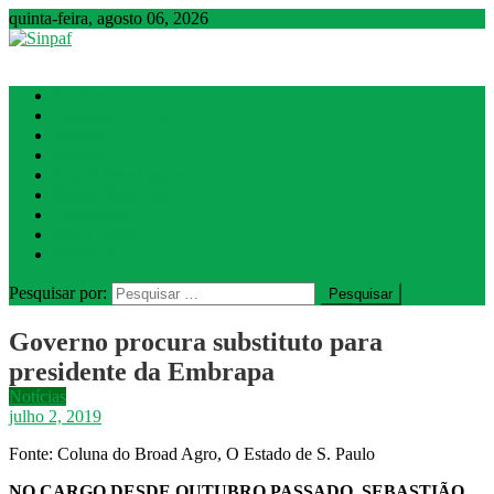
quinta-feira, agosto 06, 2026
Sinpaf
Seção Sindical de Sete Lagoas
Notícias
Pesquisa em Foco
Jurídico
Estatuto
Sinpaf Sete Lagoas
Seções Sindicais
Downloads
Fale Conosco
WebMail
Pesquisar por:
Governo procura substituto para
presidente da Embrapa
Notícias
julho 2, 2019
Fonte: Coluna do Broad Agro, O Estado de S. Paulo
NO CARGO DESDE OUTUBRO PASSADO, SEBASTIÃO