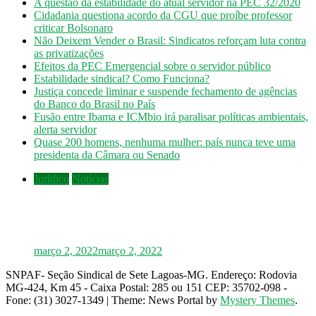
A questão da estabilidade do atual servidor na PEC 32/2020
Cidadania questiona acordo da CGU que proíbe professor
criticar Bolsonaro
Não Deixem Vender o Brasil: Sindicatos reforçam luta contra
as privatizações
Efeitos da PEC Emergencial sobre o servidor público
Estabilidade sindical? Como Funciona?
Justiça concede liminar e suspende fechamento de agências
do Banco do Brasil no País
Fusão entre Ibama e ICMbio irá paralisar políticas ambientais,
alerta servidor
Quase 200 homens, nenhuma mulher: país nunca teve uma
presidenta da Câmara ou Senado
Jurídico
Notícias
INSS: confira como vai funcionar a revisão
da vida toda, aprovada pelo STF
março 2, 2022
março 2, 2022
SNPAF- Seção Sindical de Sete Lagoas-MG. Endereço: Rodovia
MG-424, Km 45 - Caixa Postal: 285 ou 151 CEP: 35702-098 -
Fone: (31) 3027-1349
|
Theme: News Portal by
Mystery Themes
.