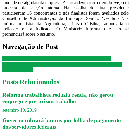
unidade de algodão da empresa. A troca deve ocorrer em breve, sem
processo de seleção interna. Na escolha do atual presidente
participaram 16 concorrentes e três finalistas foram avaliados pelo
Conselho de Administração da Embrapa. Sem o ‘vestibular’, a
própria ministra da Agricultura, Tereza Cristina, anunciaria o
indicado ou a indicada. O Ministério informa que não se
pronunciará sobre o assunto.
Navegação de Post
Diretoria Nacional do SINPAF faz bagunça com depósitos
Trabalho em feriado deve ser remunerado em dobro, mesmo com
grande descanso
Posts Relacionados
Reforma trabalhista reduziu renda, não gerou
emprego e precarizou trabalho
setembro 10, 2019
Governo cobrará bancos por folha de pagamento
dos servidores federais