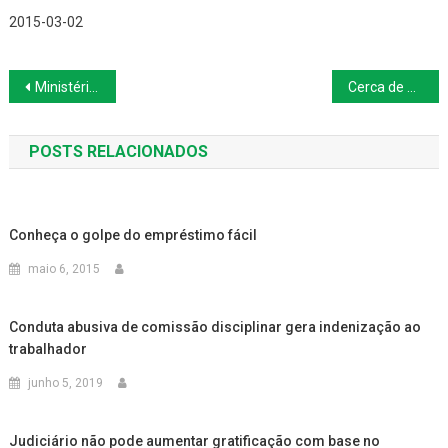
2015-03-02
Navegação
Ministério do Planejamento frustra servidores federais
Cerca de mil mulheres do MST ocupam centro de pesquisa da Suzano
de
POSTS RELACIONADOS
Post
Conheça o golpe do empréstimo fácil
maio 6, 2015
Conduta abusiva de comissão disciplinar gera indenização ao
trabalhador
junho 5, 2019
Judiciário não pode aumentar gratificação com base no