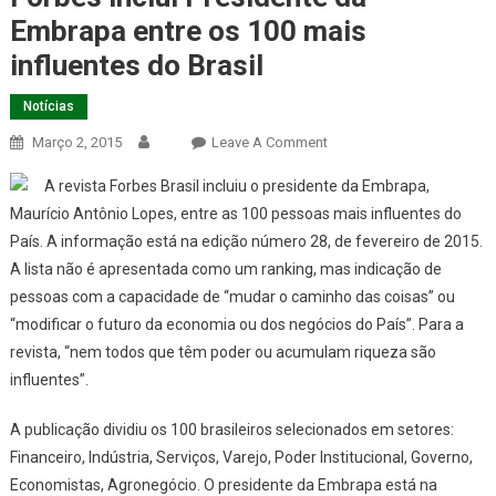
Embrapa entre os 100 mais
influentes do Brasil
Notícias
On
Março 2, 2015
Leave A Comment
Forbes
A revista Forbes Brasil incluiu o presidente da Embrapa,
Inclui
Maurício Antônio Lopes, entre as 100 pessoas mais influentes do
Presidente
País. A informação está na edição número 28, de fevereiro de 2015.
Da
A lista não é apresentada como um ranking, mas indicação de
Embrapa
Entre
pessoas com a capacidade de “mudar o caminho das coisas” ou
Os
“modificar o futuro da economia ou dos negócios do País”. Para a
100
revista, “nem todos que têm poder ou acumulam riqueza são
Mais
influentes”.
Influentes
Do
A publicação dividiu os 100 brasileiros selecionados em setores:
Brasil
Financeiro, Indústria, Serviços, Varejo, Poder Institucional, Governo,
Economistas, Agronegócio. O presidente da Embrapa está na