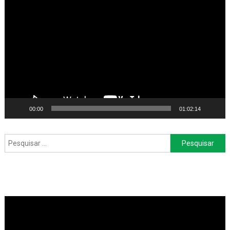
Tocador
de
vídeo
00:00
01:02:14
Pesquisar
por: