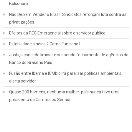
Bolsonaro
Não Deixem Vender o Brasil: Sindicatos reforçam luta contra as
privatizações
Efeitos da PEC Emergencial sobre o servidor público
Estabilidade sindical? Como Funciona?
Justiça concede liminar e suspende fechamento de agências do
Banco do Brasil no País
Fusão entre Ibama e ICMbio irá paralisar políticas ambientais,
Jurídico
Notícias
alerta servidor
INSS: confira como vai funcionar a
Quase 200 homens, nenhuma mulher: país nunca teve uma
revisão da vida toda, aprovada pelo STF
presidenta da Câmara ou Senado
março 2, 2022