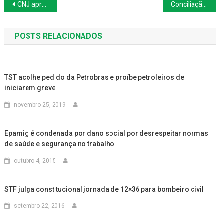
Navegação
CNJ aprova regras para servidores do Judiciário trabalharem a distância
Conciliação do TST possibilita reabertura das negociações entre SINPAF e Embrapa
de
POSTS RELACIONADOS
Post
TST acolhe pedido da Petrobras e proíbe petroleiros de
iniciarem greve
novembro 25, 2019
Epamig é condenada por dano social por desrespeitar normas
de saúde e segurança no trabalho
outubro 4, 2015
STF julga constitucional jornada de 12×36 para bombeiro civil
setembro 22, 2016