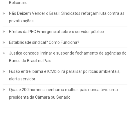
Bolsonaro
Não Deixem Vender o Brasil: Sindicatos reforçam luta contra as
privatizações
Efeitos da PEC Emergencial sobre o servidor público
Estabilidade sindical? Como Funciona?
Justiça concede liminar e suspende fechamento de agências do
Banco do Brasil no País
Fusão entre Ibama e ICMbio irá paralisar políticas ambientais,
Jurídico
Notícias
alerta servidor
INSS: confira como vai funcionar a
Quase 200 homens, nenhuma mulher: país nunca teve uma
revisão da vida toda, aprovada pelo STF
presidenta da Câmara ou Senado
março 2, 2022