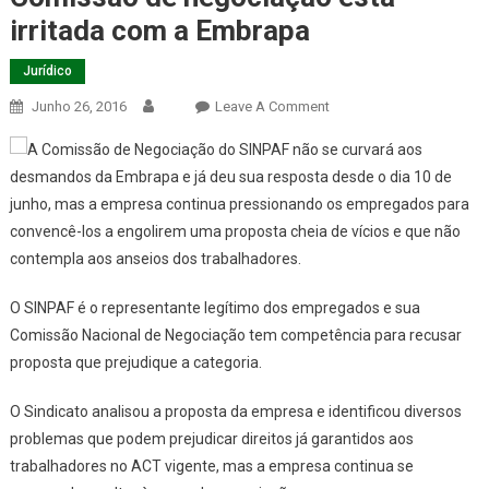
irritada com a Embrapa
Jurídico
On
Junho 26, 2016
Leave A Comment
Comissão
A Comissão de Negociação do SINPAF não se curvará aos
De
desmandos da Embrapa e já deu sua resposta desde o dia 10 de
Negociação
junho, mas a empresa continua pressionando os empregados para
Está
convencê-los a engolirem uma proposta cheia de vícios e que não
Irritada
Com
contempla aos anseios dos trabalhadores.
A
Embrapa
O SINPAF é o representante legítimo dos empregados e sua
Comissão Nacional de Negociação tem competência para recusar
proposta que prejudique a categoria.
O Sindicato analisou a proposta da empresa e identificou diversos
problemas que podem prejudicar direitos já garantidos aos
trabalhadores no ACT vigente, mas a empresa continua se