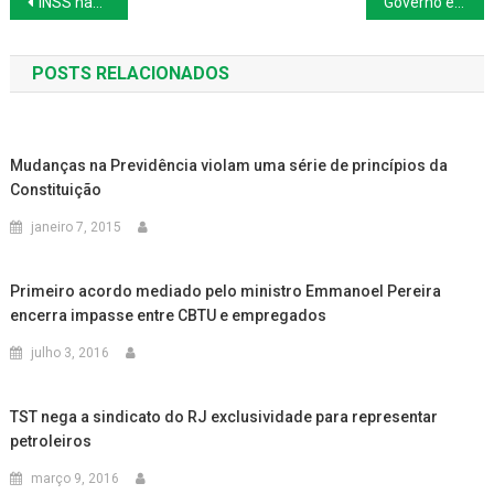
Navegação
INSS não pode cobrar de volta benefício fixado pela Justiça e depois cassado
Governo é obrigado a suspender propaganda sobre a reforma da Previdência
de
POSTS RELACIONADOS
Post
Mudanças na Previdência violam uma série de princípios da
Constituição
janeiro 7, 2015
Primeiro acordo mediado pelo ministro Emmanoel Pereira
encerra impasse entre CBTU e empregados
julho 3, 2016
TST nega a sindicato do RJ exclusividade para representar
petroleiros
março 9, 2016