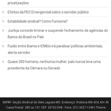
privatizações
Efeitos da PEC Emergencial sobre o servidor público
Estabilidade sindical? Como Funciona?
Justiça concede liminar e suspende fechamento de agências do
Banco do Brasil no País
Fusão entre Ibama e ICMbio irá paralisar políticas ambientais,
Jurídico
Notícias
alerta servidor
INSS: confira como vai funcionar a
Quase 200 homens, nenhuma mulher: país nunca teve uma
revisão da vida toda, aprovada pelo STF
presidenta da Câmara ou Senado
março 2, 2022
SNPAF- Seção Sindical de Sete Lagoas-MG. Endereço: Rodovia MG-424, Km 45
- Caixa Postal: 285 ou 151 CEP: 35702-098 - Fone: (31) 3027-1349
|
Theme: