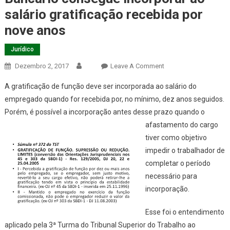
salário gratificação recebida por
nove anos
Jurídico
On
Dezembro 2, 2017
Leave A Comment
Bancário
A gratificação de função deve ser incorporada ao salário do
Consegue
empregado quando for recebida por, no mínimo, dez anos seguidos.
Incorporar
Porém, é possível a incorporação
antes desse prazo quando o
Ao
afastamento do cargo
Salário
Gratificação
tiver como objetivo
Recebida
impedir o trabalhador de
Por
completar o período
Nove
necessário para
Anos
incorporação.
Esse foi o entendimento
aplicado pela 3ª Turma do Tribunal Superior do Trabalho ao