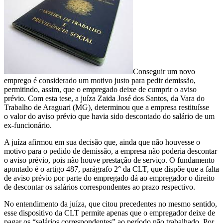
demite
por
já
ter
novo
emprego
é
dispensado
Conseguir um novo
de
emprego é considerado um motivo justo para pedir demissão,
aviso
permitindo, assim, que o empregado deixe de cumprir o aviso
prévio
prévio. Com esta tese, a juíza Zaida José dos Santos, da Vara do
Trabalho de Araguari (MG), determinou que a empresa restituísse
o valor do aviso prévio que havia sido descontado do salário de um
ex-funcionário.
A juíza afirmou em sua decisão que, ainda que não houvesse o
motivo para o pedido de demissão, a empresa não poderia descontar
o aviso prévio, pois não houve prestação de serviço. O fundamento
apontado é o artigo 487, parágrafo 2° da CLT, que dispõe que a falta
de aviso prévio por parte do empregado dá ao empregador o direito
de descontar os salários correspondentes ao prazo respectivo.
No entendimento da juíza, que citou precedentes no mesmo sentido,
esse dispositivo da CLT permite apenas que o empregador deixe de
pagar os “salários correspondentes” ao período não trabalhado. Por