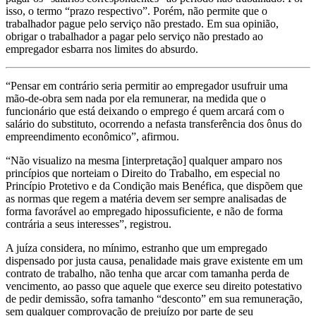
isso, o termo “prazo respectivo”. Porém, não permite que o
trabalhador pague pelo serviço não prestado. Em sua opinião,
obrigar o trabalhador a pagar pelo serviço não prestado ao
empregador esbarra nos limites do absurdo.
“Pensar em contrário seria permitir ao empregador usufruir uma
mão-de-obra sem nada por ela remunerar, na medida que o
funcionário que está deixando o emprego é quem arcará com o
salário do substituto, ocorrendo a nefasta transferência dos ônus do
empreendimento econômico”, afirmou.
“Não visualizo na mesma [interpretação] qualquer amparo nos
princípios que norteiam o Direito do Trabalho, em especial no
Princípio Protetivo e da Condição mais Benéfica, que dispõem que
as normas que regem a matéria devem ser sempre analisadas de
forma favorável ao empregado hipossuficiente, e não de forma
contrária a seus interesses”, registrou.
A juíza considera, no mínimo, estranho que um empregado
dispensado por justa causa, penalidade mais grave existente em um
contrato de trabalho, não tenha que arcar com tamanha perda de
vencimento, ao passo que aquele que exerce seu direito potestativo
de pedir demissão, sofra tamanho “desconto” em sua remuneração,
sem qualquer comprovação de prejuízo por parte de seu