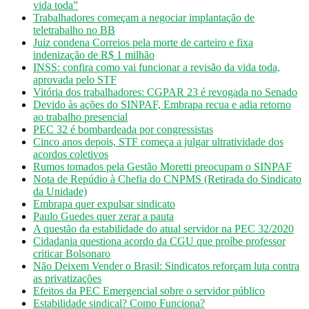
vida toda”
Trabalhadores começam a negociar implantação de
teletrabalho no BB
Juiz condena Correios pela morte de carteiro e fixa
indenização de R$ 1 milhão
INSS: confira como vai funcionar a revisão da vida toda,
aprovada pelo STF
Vitória dos trabalhadores: CGPAR 23 é revogada no Senado
Devido às ações do SINPAF, Embrapa recua e adia retorno
ao trabalho presencial
PEC 32 é bombardeada por congressistas
Cinco anos depois, STF começa a julgar ultratividade dos
acordos coletivos
Rumos tomados pela Gestão Moretti preocupam o SINPAF
Nota de Repúdio à Chefia do CNPMS (Retirada do Sindicato
da Unidade)
Embrapa quer expulsar sindicato
Paulo Guedes quer zerar a pauta
A questão da estabilidade do atual servidor na PEC 32/2020
Cidadania questiona acordo da CGU que proíbe professor
criticar Bolsonaro
Não Deixem Vender o Brasil: Sindicatos reforçam luta contra
as privatizações
Efeitos da PEC Emergencial sobre o servidor público
Estabilidade sindical? Como Funciona?