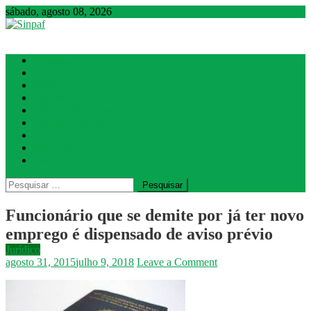
sábado, agosto 08, 2026
Sinpaf
Seção Sindical de Sete Lagoas
Notícias
Pesquisa em Foco
Jurídico
Estatuto
Sinpaf Sete Lagoas
Seções Sindicais
Downloads
Fale Conosco
WebMail
Pesquisar
por:
Funcionário que se demite por já ter novo
emprego é dispensado de aviso prévio
Jurídico
on
agosto 31, 2015
julho 9, 2018
Leave a Comment
Funcionário
que
se