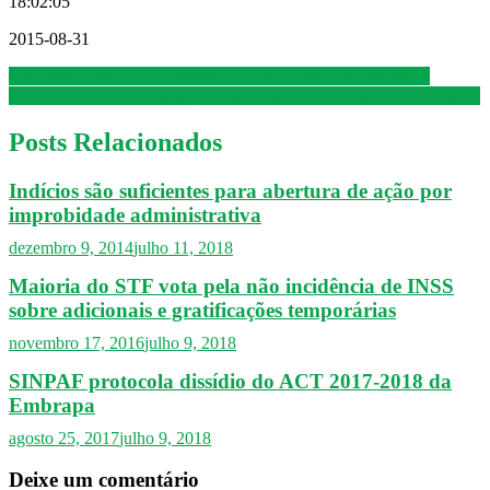
18:02:05
2015-08-31
Navegação
Você sabe quais são os limites da revista pessoal no trabalho?
Rede Record é condenada por não conceder intervalo de 15 minutos
de
Post
Posts Relacionados
Indícios são suficientes para abertura de ação por
improbidade administrativa
dezembro 9, 2014
julho 11, 2018
Maioria do STF vota pela não incidência de INSS
sobre adicionais e gratificações temporárias
novembro 17, 2016
julho 9, 2018
SINPAF protocola dissídio do ACT 2017-2018 da
Embrapa
agosto 25, 2017
julho 9, 2018
Deixe um comentário