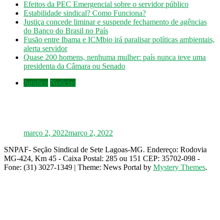
Efeitos da PEC Emergencial sobre o servidor público
Estabilidade sindical? Como Funciona?
Justiça concede liminar e suspende fechamento de agências
do Banco do Brasil no País
Fusão entre Ibama e ICMbio irá paralisar políticas ambientais,
alerta servidor
Quase 200 homens, nenhuma mulher: país nunca teve uma
presidenta da Câmara ou Senado
Jurídico
Notícias
INSS: confira como vai funcionar a revisão
da vida toda, aprovada pelo STF
março 2, 2022
março 2, 2022
SNPAF- Seção Sindical de Sete Lagoas-MG. Endereço: Rodovia
MG-424, Km 45 - Caixa Postal: 285 ou 151 CEP: 35702-098 -
Fone: (31) 3027-1349
|
Theme: News Portal by
Mystery Themes
.