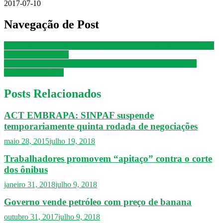
2017-07-10
Navegação de Post
Empregados do Distrito de Irrigação do Gorutuba estão ameaçados
de demissão coletiva
Embrapa alcança posição de destaque em ranking mundial de
produção científica
Posts Relacionados
ACT EMBRAPA: SINPAF suspende
temporariamente quinta rodada de negociações
maio 28, 2015
julho 19, 2018
Trabalhadores promovem “apitaço” contra o corte
dos ônibus
janeiro 31, 2018
julho 9, 2018
Governo vende petróleo com preço de banana
outubro 31, 2017
julho 9, 2018