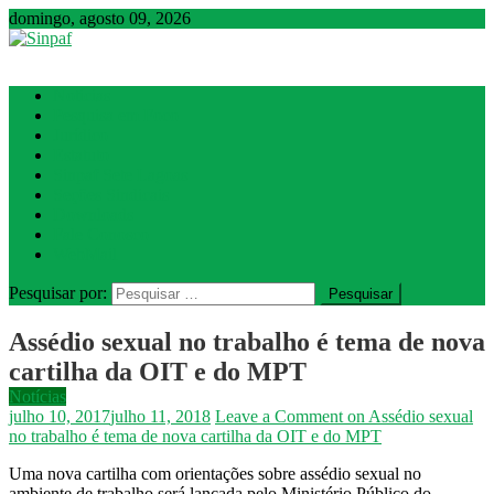
domingo, agosto 09, 2026
Sinpaf
Seção Sindical de Sete Lagoas
Notícias
Pesquisa em Foco
Jurídico
Estatuto
Sinpaf Sete Lagoas
Seções Sindicais
Downloads
Fale Conosco
WebMail
Pesquisar por:
Assédio sexual no trabalho é tema de nova
cartilha da OIT e do MPT
Notícias
julho 10, 2017
julho 11, 2018
Leave a Comment
on Assédio sexual
no trabalho é tema de nova cartilha da OIT e do MPT
Uma nova cartilha com orientações sobre assédio sexual no
ambiente de trabalho será lançada pelo Ministério Público do