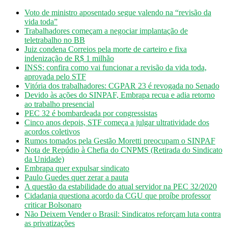
Voto de ministro aposentado segue valendo na “revisão da
vida toda”
Trabalhadores começam a negociar implantação de
teletrabalho no BB
Juiz condena Correios pela morte de carteiro e fixa
indenização de R$ 1 milhão
INSS: confira como vai funcionar a revisão da vida toda,
aprovada pelo STF
Vitória dos trabalhadores: CGPAR 23 é revogada no Senado
Devido às ações do SINPAF, Embrapa recua e adia retorno
ao trabalho presencial
PEC 32 é bombardeada por congressistas
Cinco anos depois, STF começa a julgar ultratividade dos
acordos coletivos
Rumos tomados pela Gestão Moretti preocupam o SINPAF
Nota de Repúdio à Chefia do CNPMS (Retirada do Sindicato
da Unidade)
Embrapa quer expulsar sindicato
Paulo Guedes quer zerar a pauta
A questão da estabilidade do atual servidor na PEC 32/2020
Cidadania questiona acordo da CGU que proíbe professor
criticar Bolsonaro
Não Deixem Vender o Brasil: Sindicatos reforçam luta contra
as privatizações