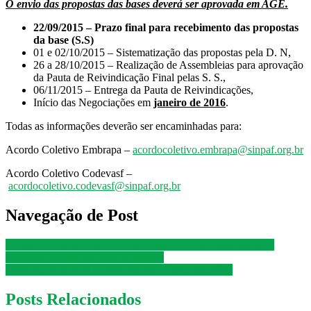
O envio das propostas das bases deverá ser aprovada em AGE.
22/09/2015 – Prazo final para recebimento das propostas
da base (S.S)
01 e 02/10/2015 – Sistematização das propostas pela D. N,
26 a 28/10/2015 – Realização de Assembleias para aprovação
da Pauta de Reivindicação Final pelas S. S.,
06/11/2015 – Entrega da Pauta de Reivindicações,
Início das Negociações em
janeiro de 2016
.
Todas as informações deverão ser encaminhadas para:
Acordo Coletivo Embrapa –
acordocoletivo.embrapa@sinpaf.org.br
Acordo Coletivo Codevasf –
acordocoletivo.codevasf@sinpaf.org.br
Navegação de Post
Técnico de campo da Petrobras transferido para almoxarifado
consegue retorno ao setor de origem
Diretoria do SINPAF prorroga prazo para sugestões
Posts Relacionados