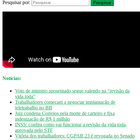
Pesquisar por:
Notícias:
Voto de ministro aposentado segue valendo na “revisão da
vida toda”
Trabalhadores começam a negociar implantação de
teletrabalho no BB
Juiz condena Correios pela morte de carteiro e fixa
indenização de R$ 1 milhão
INSS: confira como vai funcionar a revisão da vida toda,
aprovada pelo STF
Vitória dos trabalhadores: CGPAR 23 é revogada no Senado