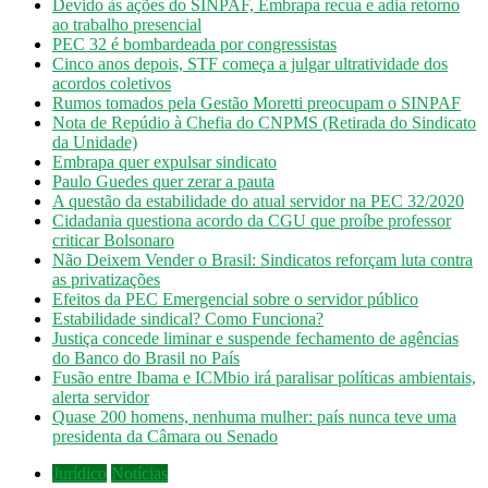
Devido às ações do SINPAF, Embrapa recua e adia retorno
ao trabalho presencial
PEC 32 é bombardeada por congressistas
Cinco anos depois, STF começa a julgar ultratividade dos
acordos coletivos
Rumos tomados pela Gestão Moretti preocupam o SINPAF
Nota de Repúdio à Chefia do CNPMS (Retirada do Sindicato
da Unidade)
Embrapa quer expulsar sindicato
Paulo Guedes quer zerar a pauta
A questão da estabilidade do atual servidor na PEC 32/2020
Cidadania questiona acordo da CGU que proíbe professor
criticar Bolsonaro
Não Deixem Vender o Brasil: Sindicatos reforçam luta contra
as privatizações
Efeitos da PEC Emergencial sobre o servidor público
Estabilidade sindical? Como Funciona?
Justiça concede liminar e suspende fechamento de agências
do Banco do Brasil no País
Fusão entre Ibama e ICMbio irá paralisar políticas ambientais,
alerta servidor
Quase 200 homens, nenhuma mulher: país nunca teve uma
presidenta da Câmara ou Senado
Jurídico
Notícias