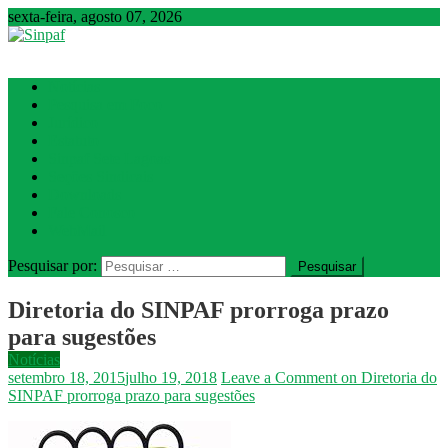
sexta-feira, agosto 07, 2026
Sinpaf
Seção Sindical de Sete Lagoas
Notícias
Pesquisa em Foco
Jurídico
Estatuto
Sinpaf Sete Lagoas
Seções Sindicais
Downloads
Fale Conosco
WebMail
Pesquisar por:
Diretoria do SINPAF prorroga prazo
para sugestões
Notícias
setembro 18, 2015
julho 19, 2018
Leave a Comment
on Diretoria do
SINPAF prorroga prazo para sugestões