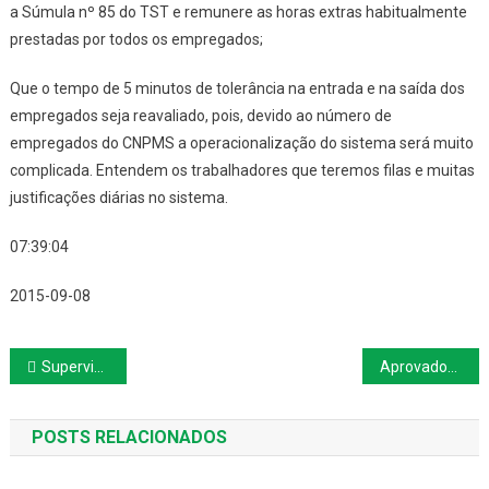
a Súmula nº 85 do TST e remunere as horas extras habitualmente
prestadas por todos os empregados;
Que o tempo de 5 minutos de tolerância na entrada e na saída dos
empregados seja reavaliado, pois, devido ao número de
empregados do CNPMS a operacionalização do sistema será muito
complicada. Entendem os trabalhadores que teremos filas e muitas
justificações diárias no sistema.
07:39:04
2015-09-08
Navegação
Supervisor que descobriu no hospital que plano de saúde estava cancelado será indenizado
Aprovados em concurso público têm direito subjetivo à nomeação
de
POSTS RELACIONADOS
Post