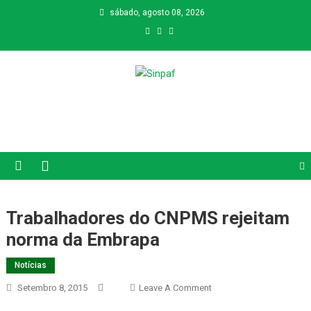
sábado, agosto 08, 2026
Sinpaf
Seção Sindical de Sete Lagoas
Trabalhadores do CNPMS rejeitam
norma da Embrapa
Notícias
On
Setembro 8, 2015
Leave A Comment
Trabalhadores