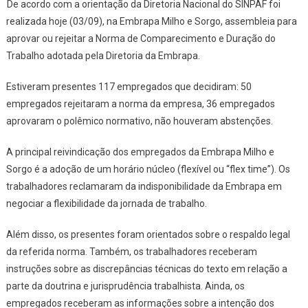
De acordo com a orientação da Diretoria Nacional do SINPAF foi
Do
realizada hoje (03/09), na Embrapa Milho e Sorgo, assembleia para
CNPMS
aprovar ou rejeitar a Norma de Comparecimento e Duração do
Rejeitam
Trabalho adotada pela Diretoria da Embrapa.
Norma
Da
Estiveram presentes 117 empregados que decidiram: 50
Embrapa
empregados rejeitaram a norma da empresa, 36 empregados
aprovaram o polêmico normativo, não houveram abstenções.
A principal reivindicação dos empregados da Embrapa Milho e
Sorgo é a adoção de um horário núcleo (flexível ou “flex time”). Os
trabalhadores reclamaram da indisponibilidade da Embrapa em
negociar a flexibilidade da jornada de trabalho.
Além disso, os presentes foram orientados sobre o respaldo legal
da referida norma. Também, os trabalhadores receberam
instruções sobre as discrepâncias técnicas do texto em relação a
parte da doutrina e jurisprudência trabalhista. Ainda, os
empregados receberam as informações sobre a intenção dos