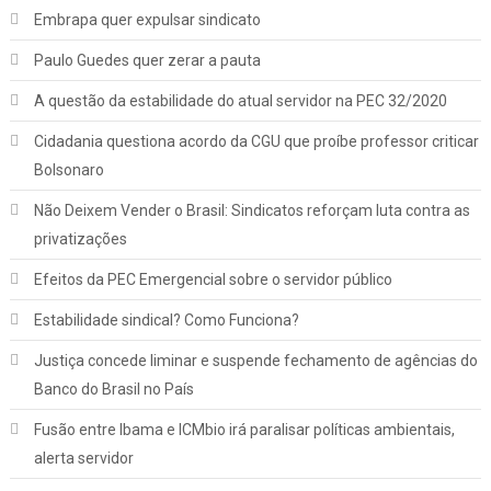
Embrapa quer expulsar sindicato
Paulo Guedes quer zerar a pauta
A questão da estabilidade do atual servidor na PEC 32/2020
Cidadania questiona acordo da CGU que proíbe professor criticar
Bolsonaro
Não Deixem Vender o Brasil: Sindicatos reforçam luta contra as
privatizações
Efeitos da PEC Emergencial sobre o servidor público
Estabilidade sindical? Como Funciona?
Justiça concede liminar e suspende fechamento de agências do
Banco do Brasil no País
Jurídico
Notícias
Fusão entre Ibama e ICMbio irá paralisar políticas ambientais,
INSS: confira como vai funcionar a
alerta servidor
revisão da vida toda, aprovada pelo