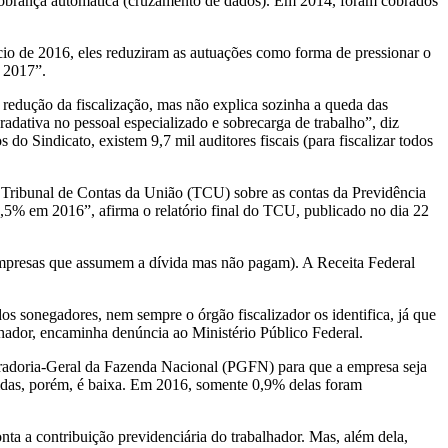
a cobrança automática (cruzamento de dados). Em 2014, foram cobrados
ício de 2016, eles reduziram as autuações como forma de pressionar o
 2017”.
a redução da fiscalização, mas não explica sozinha a queda das
adativa no pessoal especializado e sobrecarga de trabalho”, diz
Sindicato, existem 9,7 mil auditores fiscais (para fiscalizar todos
do Tribunal de Contas da União (TCU) sobre as contas da Previdência
0,5% em 2016”, afirma o relatório final do TCU, publicado no dia 22
mpresas que assumem a dívida mas não pagam). A Receita Federal
dos sonegadores, nem sempre o órgão fiscalizador os identifica, já que
lhador, encaminha denúncia ao Ministério Público Federal.
curadoria-Geral da Fazenda Nacional (PGFN) para que a empresa seja
ívidas, porém, é baixa. Em 2016, somente 0,9% delas foram
ta a contribuição previdenciária do trabalhador. Mas, além dela,