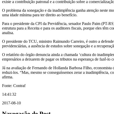
existe a contribuição patronal e a contribuição sobre a comercializa
O problema da sonegação e da inadimplência ganha atenção neste mome
uma idade mínima para ter direito ao benefício.
Para o presidente da CPI da Previdência, senador Paulo Paim (PT-RS
estrutura para a Receita e para os auditores fiscais, porque eles têm 
analisa.
O presidente do TCU, ministro Raimundo Carreiro, é outro a defender
previdenciárias, a ausência de estudos sobre sonegação e a recuperaç
O relatório do órgão denuncia ainda a chamada ‘cultura do inadimplem
empresários a deixarem de pagar os tributos na esperança de fazê-lo 
Já na avaliação de Fernando de Hollanda Barbosa Filho, economista d
reduzi-los. “Mas, mesmo se conseguíssemos zerar a inadimplência, con
afirma.
Fonte: Contraf
14:41:32
2017-08-10
Navegação de Post