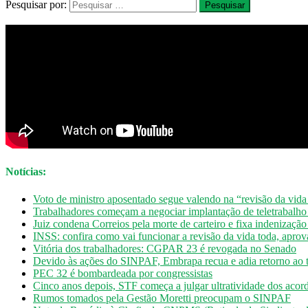
Pesquisar por:
Notícias:
Voto de ministro aposentado segue valendo na “revisão da vida
Trabalhadores começam a negociar implantação de teletrabalh
Juiz condena Correios pela morte de carteiro e fixa indenizaçã
INSS: confira como vai funcionar a revisão da vida toda, apro
Vitória dos trabalhadores: CGPAR 23 é revogada no Senado
Devido às ações do SINPAF, Embrapa recua e adia retorno ao t
PEC 32 é bombardeada por congressistas
Cinco anos depois, STF começa a julgar ultratividade dos acord
Rumos tomados pela Gestão Moretti preocupam o SINPAF