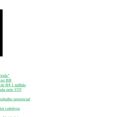
 toda”
o no BB
o de R$ 1 milhão
vada pelo STF
rabalho presencial
os coletivos