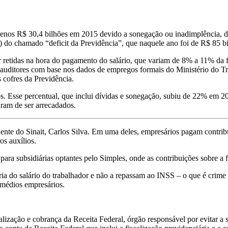
enos R$ 30,4 bilhões em 2015 devido a sonegação ou inadimplência, de
) do chamado “deficit da Previdência”, que naquele ano foi de R$ 85 bi
or retidas na hora do pagamento do salário, que variam de 8% a 11% da f
s auditores com base nos dados de empregos formais do Ministério do 
 cofres da Previdência.
os. Esse percentual, que inclui dívidas e sonegação, subiu de 22% em 
aram de ser arrecadados.
nte do Sinait, Carlos Silva. Em uma deles, empresários pagam contribu
os auxílios.
para subsidiárias optantes pelo Simples, onde as contribuições sobre a 
ia do salário do trabalhador e não a repassam ao INSS – o que é crime
 médios empresários.
alização e cobrança da Receita Federal, órgão responsável por evitar a