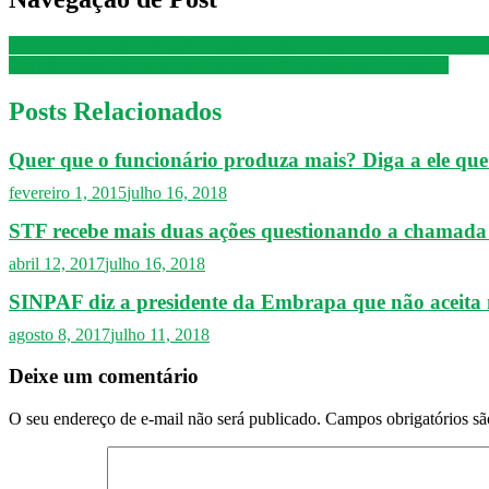
TST condena autor de ação a pagar multa por apresentar recursos prot
Em três meses, governo perdoa quase R$ 30 bilhões dos bancos
Posts Relacionados
Quer que o funcionário produza mais? Diga a ele qu
fevereiro 1, 2015
julho 16, 2018
STF recebe mais duas ações questionando a chamada 
abril 12, 2017
julho 16, 2018
SINPAF diz a presidente da Embrapa que não aceita
agosto 8, 2017
julho 11, 2018
Deixe um comentário
O seu endereço de e-mail não será publicado.
Campos obrigatórios s