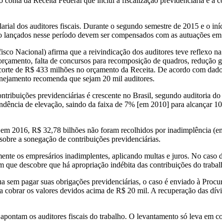
 conta da Receita Federal que inclui a fiscalização previdenciária e 
arial dos auditores fiscais. Durante o segundo semestre de 2015 e o in
não lançados nesse período devem ser compensados com as autuações em
isco Nacional) afirma que a reivindicação dos auditores teve reflexo n
rçamento, falta de concursos para recomposição de quadros, redução gr
rte de R$ 433 milhões no orçamento da Receita. De acordo com dados do 
lanejamento recomenda que sejam 20 mil auditores.
ntribuições previdenciárias é crescente no Brasil, segundo auditoria 
tendência de elevação, saindo da faixa de 7% [em 2010] para alcançar 1
em 2016, R$ 32,78 bilhões não foram recolhidos por inadimplência (e
obre a sonegação de contribuições previdenciárias.
amente os empresários inadimplentes, aplicando multas e juros. No caso 
m que descobre que há apropriação indébita das contribuições do traba
nua sem pagar suas obrigações previdenciárias, o caso é enviado à Pro
ara cobrar os valores devidos acima de R$ 20 mil. A recuperação das d
apontam os auditores fiscais do trabalho. O levantamento só leva em con