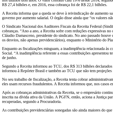
nos últimos dois anos. O valor cobrado caiu 19% desde 2014, segundo
R$ 27,4 bilhões e, em 2016, essa cobrança foi de R$ 22,1 bilhões.
A Receita informa que a queda se deve à reivindicação de aumento sal
governo por aumento salarial. O órgão disse ainda que “os valores 
O Sindicato Nacional dos Auditores Fiscais da Receita Federal (Sindif
cobranças. “Ano a ano, a Receita sofre com reduções expressivas no o
Cláudio Damasceno, presidente do sindicato. No ano passado houve co
os desvios, não apenas previdenciários), enquanto o Ministério do P
Enquanto as fiscalizações minguam, a inadimplência relacionada às co
Social. “A inadimplência referente a essas contribuições apresentou 
de junho.
Segundo a Receita informou ao TCU, dos R$ 313 bilhões declarados 
informou à Repórter Brasil e também ao TCU que não tem projeções s
No seu trabalho de fiscalização, a Receita tenta cobrar administrativ
eles usam recursos fraudulentos. A Receita informou que, nos casos e
Após as cobranças administrativas da Receita, se o empresário conti
inscrita na dívida ativa da União. A PGFN, então, aciona a Justiça p
recuperadas, segundo a Procuradoria.
As contribuições previdenciárias sonegadas são ainda maiores do que 