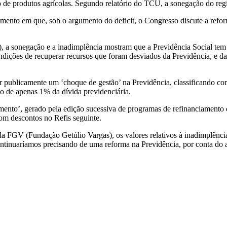
ção de produtos agrícolas. Segundo relatório do TCU, a sonegação do re
nto em que, sob o argumento do deficit, o Congresso discute a reforma
), a sonegação e a inadimplência mostram que a Previdência Social te
condições de recuperar recursos que foram desviados da Previdência, e da
 publicamente um ‘choque de gestão’ na Previdência, classificando co
ão de apenas 1% da dívida previdenciária.
ento’, gerado pela edição sucessiva de programas de refinanciamento d
com descontos no Refis seguinte.
a FGV (Fundação Getúlio Vargas), os valores relativos à inadimplência
tinuaríamos precisando de uma reforma na Previdência, por conta do al