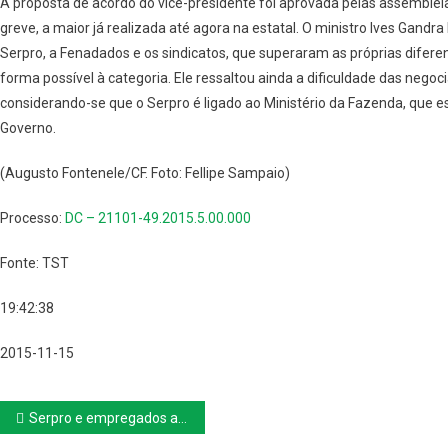
A proposta de acordo do vice-presidente foi aprovada pelas assemblei
greve, a maior já realizada até agora na estatal. O ministro Ives Gandra
Serpro, a Fenadados e os sindicatos, que superaram as próprias dife
forma possível à categoria. Ele ressaltou ainda a dificuldade das nego
considerando-se que o Serpro é ligado ao Ministério da Fazenda, que est
Governo.
(Augusto Fontenele/CF. Foto: Fellipe Sampaio)
Processo:
DC – 21101-49.2015.5.00.000
Fonte: TST
19:42:38
2015-11-15
Navegação
Serpro e empregados assinam no TST acordo que terminou com greve da categoria