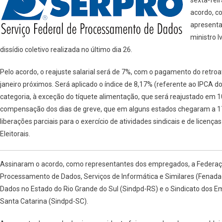
Assinam
No
acordo, co
TST
apresenta
Acordo
ministro I
Que
dissídio coletivo realizada no último dia 26.
Terminou
Com
Pelo acordo, o reajuste salarial será de 7%, com o pagamento do retr
Greve
janeiro próximos. Será aplicado o índice de 8,17% (referente ao IPCA d
Da
categoria, à exceção do tíquete alimentação, que será reajustado em 1
Categoria
compensação dos dias de greve, que em alguns estados chegaram a 17, 
liberações parciais para o exercício de atividades sindicais e de licen
Eleitorais.
Assinaram o acordo, como representantes dos empregados, a Federa
Processamento de Dados, Serviços de Informática e Similares (Fenad
Dados no Estado do Rio Grande do Sul (Sindpd-RS) e o Sindicato do
Santa Catarina (Sindpd-SC).