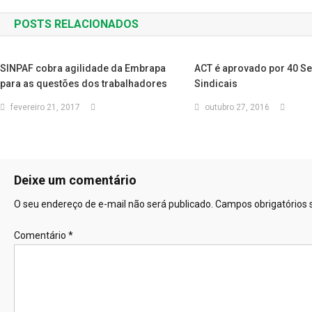
de
POSTS RELACIONADOS
Post
SINPAF cobra agilidade da Embrapa
ACT é aprovado por 40 S
para as questões dos trabalhadores
Sindicais
fevereiro 21, 2017
outubro 27, 2016
Deixe um comentário
O seu endereço de e-mail não será publicado.
Campos obrigatórios
Comentário
*