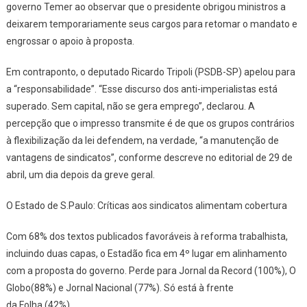
governo Temer ao observar que o presidente obrigou ministros a
deixarem temporariamente seus cargos para retomar o mandato e
engrossar o apoio à proposta.
Em contraponto, o deputado Ricardo Tripoli (PSDB-SP) apelou para
a “responsabilidade”. “Esse discurso dos anti-imperialistas está
superado. Sem capital, não se gera emprego”, declarou. A
percepção que o impresso transmite é de que os grupos contrários
à flexibilização da lei defendem, na verdade, “a manutenção de
vantagens de sindicatos”, conforme descreve no editorial de 29 de
abril, um dia depois da greve geral.
O Estado de S.Paulo: Críticas aos sindicatos alimentam cobertura
Com 68% dos textos publicados favoráveis à reforma trabalhista,
incluindo duas capas, o
Estadão
fica em 4º lugar em alinhamento
com a proposta do governo. Perde para
Jornal da Record
(100%),
O
Globo
(88%) e
Jornal Nacional
(77%). Só está à frente
da
Folha
(42%).