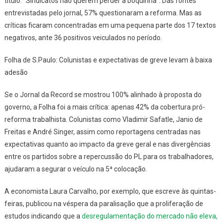
título: “Sindicatos não querem perder a boquinha”. Das fontes
entrevistadas pelo jornal, 57% questionaram a reforma. Mas as
críticas ficaram concentradas em uma pequena parte dos 17 textos
negativos, ante 36 positivos veiculados no período.
Folha de S.Paulo: Colunistas e expectativas de greve levam à baixa
adesão
Se o
Jornal da Record
se mostrou 100% alinhado à proposta do
governo, a
Folha
foi a mais crítica: apenas 42% da cobertura pró-
reforma trabalhista. Colunistas como Vladimir Safatle, Janio de
Freitas e André Singer, assim como reportagens centradas nas
expectativas quanto ao impacto da greve geral e nas divergências
entre os partidos sobre a repercussão do PL para os trabalhadores,
ajudaram a segurar o veículo na 5ª colocação.
A economista Laura Carvalho, por exemplo, que escreve às quintas-
feiras, publicou na véspera da paralisação que a proliferação de
estudos indicando que a
desregulamentação do mercado não eleva,