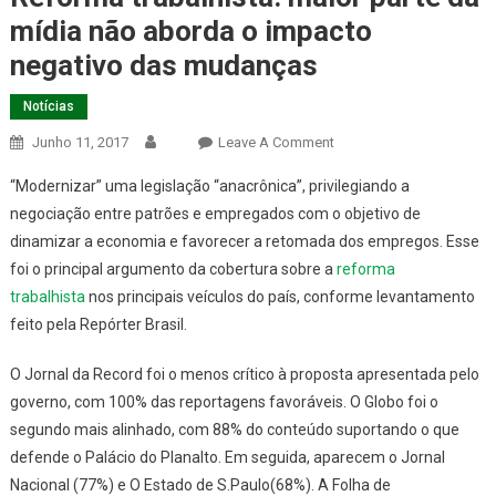
mídia não aborda o impacto
negativo das mudanças
Notícias
On
Junho 11, 2017
Leave A Comment
Reforma
“Modernizar” uma legislação “anacrônica”, privilegiando a
Trabalhista:
negociação entre patrões e empregados com o objetivo de
Maior
dinamizar a economia e favorecer a retomada dos empregos. Esse
Parte
foi o principal argumento da cobertura sobre a
Da
reforma
Mídia
trabalhista
nos principais veículos do país, conforme levantamento
Não
feito pela
Repórter Brasil
.
Aborda
O
O
Jornal da Record
foi o menos crítico à proposta apresentada pelo
Impacto
governo, com 100% das reportagens favoráveis.
O Globo
foi o
Negativo
segundo mais alinhado, com 88% do conteúdo suportando o que
Das
defende o Palácio do Planalto. Em seguida, aparecem o
Jornal
Mudanças
Nacional
(77%) e
O Estado de S.Paulo
(68%). A
Folha de