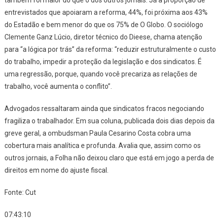
também foi maior do que o dos outros jornais. Já a proporção de
entrevistados que apoiaram a reforma, 44%, foi próxima aos 43%
do
Estadão
e bem menor do que os 75% de
O Globo
. O sociólogo
Clemente Ganz Lúcio, diretor técnico do Dieese, chama atenção
para “a lógica por trás” da reforma: “reduzir estruturalmente o custo
do trabalho, impedir a proteção da legislação e dos sindicatos. É
uma regressão, porque, quando você precariza as relações de
trabalho, você aumenta o conflito”.
Advogados ressaltaram ainda que sindicatos fracos negociando
fragiliza o trabalhador. Em sua coluna, publicada dois dias depois da
greve geral, a ombudsman Paula Cesarino Costa cobra uma
cobertura mais analítica e profunda. Avalia que, assim como os
outros jornais, a
Folha
não deixou claro que está em jogo a perda de
direitos em nome do ajuste fiscal.
Fonte: Cut
07:43:10