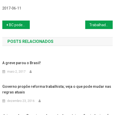
2017-06-11
Navegação
BC poderá manter sigilo sobre crimes confessados por bancos
Trabalhador vai receber diferenças salariais por descumprimento de plano de carreiras
de
POSTS RELACIONADOS
Post
A greve parou o Brasil!
maio 2, 2017
Governo propõe reforma trabalhista; veja o que pode mudar nas
regras atuais
dezembro 23, 2016