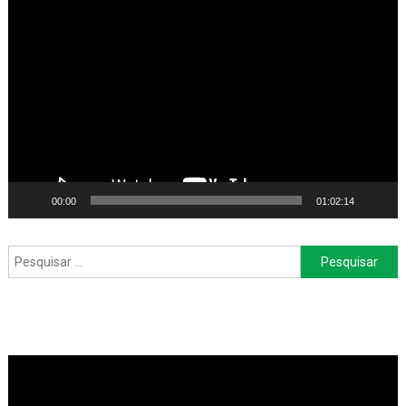
Tocador
de
vídeo
00:00
01:02:14
Pesquisar
por: