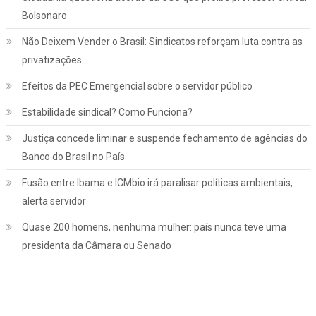
Bolsonaro
Não Deixem Vender o Brasil: Sindicatos reforçam luta contra as
privatizações
Efeitos da PEC Emergencial sobre o servidor público
Estabilidade sindical? Como Funciona?
Justiça concede liminar e suspende fechamento de agências do
Banco do Brasil no País
Fusão entre Ibama e ICMbio irá paralisar políticas ambientais,
Jurídico
Notícias
alerta servidor
INSS: confira como vai funcionar a
Quase 200 homens, nenhuma mulher: país nunca teve uma
revisão da vida toda, aprovada pelo STF
presidenta da Câmara ou Senado
março 2, 2022