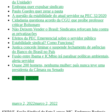
da Unidade)
Embrapa quer expulsar sindicato
Paulo Guedes quer zerar a pauta
A questão da estabilidade do atual servidor na PEC 32/2020
Cidadania questiona acordo da CGU que proíbe professor
criticar Bolsonaro
Não Deixem Vender o Brasil: Sindicatos reforçam luta contra
as privatizações
Efeitos da PEC Emergencial sobre o servidor público
Estabilidade sindical? Como Funciona?
Justiça concede liminar e suspende fechamento de agências
do Banco do Brasil no País
Fusão entre Ibama e ICMbio irá paralisar políticas ambientais,
alerta servidor
Quase 200 homens, nenhuma mulher: país nunca teve uma
presidenta da Câmara ou Senado
Jurídico
Notícias
INSS: confira como vai funcionar a revisão
da vida toda, aprovada pelo STF
março 2, 2022
março 2, 2022
SNPAF- Seção Sindical de Sete Lagoas-MG. Endereço: Rodovia