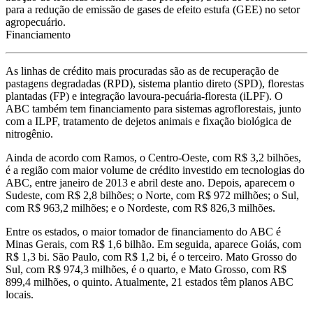
para a redução de emissão de gases de efeito estufa (GEE) no setor
agropecuário.
Financiamento
As linhas de crédito mais procuradas são as de recuperação de
pastagens degradadas (RPD), sistema plantio direto (SPD), florestas
plantadas (FP) e integração lavoura-pecuária-floresta (iLPF). O
ABC também tem financiamento para sistemas agroflorestais, junto
com a ILPF, tratamento de dejetos animais e fixação biológica de
nitrogênio.
Ainda de acordo com Ramos, o Centro-Oeste, com R$ 3,2 bilhões,
é a região com maior volume de crédito investido em tecnologias do
ABC, entre janeiro de 2013 e abril deste ano. Depois, aparecem o
Sudeste, com R$ 2,8 bilhões; o Norte, com R$ 972 milhões; o Sul,
com R$ 963,2 milhões; e o Nordeste, com R$ 826,3 milhões.
Entre os estados, o maior tomador de financiamento do ABC é
Minas Gerais, com R$ 1,6 bilhão. Em seguida, aparece Goiás, com
R$ 1,3 bi. São Paulo, com R$ 1,2 bi, é o terceiro. Mato Grosso do
Sul, com R$ 974,3 milhões, é o quarto, e Mato Grosso, com R$
899,4 milhões, o quinto. Atualmente, 21 estados têm planos ABC
locais.