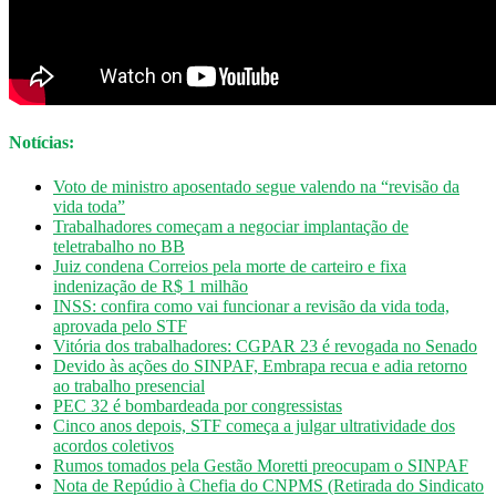
Notícias:
Voto de ministro aposentado segue valendo na “revisão da
vida toda”
Trabalhadores começam a negociar implantação de
teletrabalho no BB
Juiz condena Correios pela morte de carteiro e fixa
indenização de R$ 1 milhão
INSS: confira como vai funcionar a revisão da vida toda,
aprovada pelo STF
Vitória dos trabalhadores: CGPAR 23 é revogada no Senado
Devido às ações do SINPAF, Embrapa recua e adia retorno
ao trabalho presencial
PEC 32 é bombardeada por congressistas
Cinco anos depois, STF começa a julgar ultratividade dos
acordos coletivos
Rumos tomados pela Gestão Moretti preocupam o SINPAF
Nota de Repúdio à Chefia do CNPMS (Retirada do Sindicato