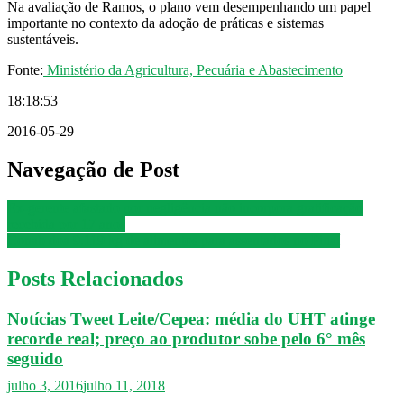
Na avaliação de Ramos, o plano vem desempenhando um papel
importante no contexto da adoção de práticas e sistemas
sustentáveis.
Fonte:
Ministério da Agricultura, Pecuária e Abastecimento
18:18:53
2016-05-29
Navegação de Post
Ex-gerente afastado por negligência não incorpora gratificação
recebida por 17 anos
Conab doa 9.119 kg de alimentos para assentados no Piuaí
Posts Relacionados
Notícias Tweet Leite/Cepea: média do UHT atinge
recorde real; preço ao produtor sobe pelo 6° mês
seguido
julho 3, 2016
julho 11, 2018