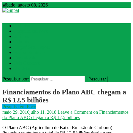
sábado, agosto 08, 2026
Sinpaf
Seção Sindical de Sete Lagoas
Notícias
Pesquisa em Foco
Jurídico
Estatuto
Sinpaf Sete Lagoas
Seções Sindicais
Downloads
Fale Conosco
WebMail
Pesquisar por:
Financiamentos do Plano ABC chegam a
R$ 12,5 bilhões
Pesquisa em Foco
maio 29, 2016
julho 11, 2018
Leave a Comment
on Financiamentos
do Plano ABC chegam a R$ 12,5 bilhões
O Plano ABC (Agricultura de Baixa Emissão de Carbono)
financiou contratos no total de R$ 12,5 bilhões desde o seu