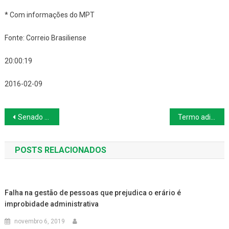
* Com informações do MPT
Fonte: Correio Brasiliense
20:00:19
2016-02-09
Navegação
Senado aprova licença materna de seis meses e paterna de 20 dias
Termo aditivo de compensação de horas dos trabalhadores da Embrapa já está em vigor
de
POSTS RELACIONADOS
Post
Falha na gestão de pessoas que prejudica o erário é
improbidade administrativa
novembro 6, 2019