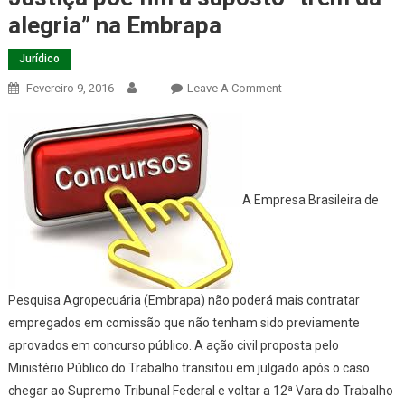
alegria” na Embrapa
Jurídico
On
Fevereiro 9, 2016
Leave A Comment
Justiça
Põe
Fim
A
Suposto
A Empresa Brasileira de
“trem
Da
Alegria”
Na
Embrapa
Pesquisa Agropecuária (Embrapa) não poderá mais contratar
empregados em comissão que não tenham sido previamente
aprovados em concurso público. A ação civil proposta pelo
Ministério Público do Trabalho transitou em julgado após o caso
chegar ao Supremo Tribunal Federal e voltar a 12ª Vara do Trabalho