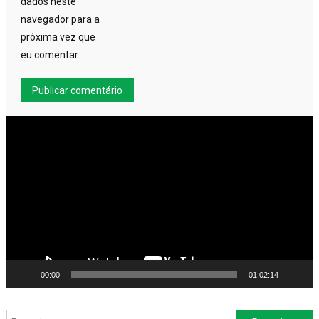
dados neste
navegador para a
próxima vez que
eu comentar.
Tocador
de
vídeo
00:00
01:02:14
Pesquisar