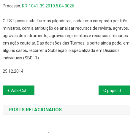
Processo:
RR-1041-39.2010.5.04.0026
O TST possui oito Turmas julgadoras, cada uma composta por três
ministros, com a atribuição de analisar recursos de revista, agravos,
agravos de instrumento, agravos regimentais e recursos ordinários
em ação cautelar. Das decisões das Turmas, a parte ainda pode, em
alguns casos, recorrer à Subseção I Especializada em Dissídios
Individuais (SBDI-1).
25.12.2014
Navegação
Vale-Cultura beneficia 264 mil trabalhadores após um ano em vigor
O papel dos sindicatos na defesa do meio ambiente do trabalho
de
POSTS RELACIONADOS
Post