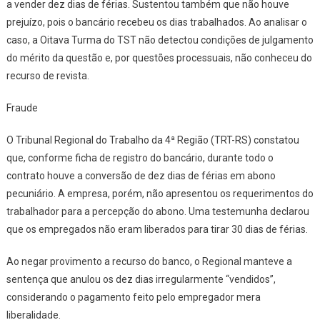
Férias
a vender dez dias de férias. Sustentou também que não houve
Em
prejuízo, pois o bancário recebeu os dias trabalhados. Ao analisar o
Abono
caso, a Oitava Turma do TST não detectou condições de julgamento
Pecuniário
do mérito da questão e, por questões processuais, não conheceu do
recurso de revista.
Fraude
O Tribunal Regional do Trabalho da 4ª Região (TRT-RS) constatou
que, conforme ficha de registro do bancário, durante todo o
contrato houve a conversão de dez dias de férias em abono
pecuniário. A empresa, porém, não apresentou os requerimentos do
trabalhador para a percepção do abono. Uma testemunha declarou
que os empregados não eram liberados para tirar 30 dias de férias.
Ao negar provimento a recurso do banco, o Regional manteve a
sentença que anulou os dez dias irregularmente “vendidos”,
considerando o pagamento feito pelo empregador mera
liberalidade.