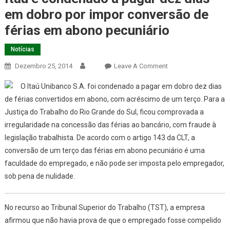
em dobro por impor conversão de
férias em abono pecuniário
Notícias
On
Dezembro 25, 2014
Leave A Comment
Itaú
O Itaú Unibanco S.A. foi condenado a pagar em dobro dez dias
É
de férias convertidos em abono, com acréscimo de um terço. Para a
Condenado
Justiça do Trabalho do Rio Grande do Sul, ficou comprovada a
A
irregularidade na concessão das férias ao bancário, com fraude à
Pagar
Dez
legislação trabalhista. De acordo com o artigo 143 da CLT, a
Dias
conversão de um terço das férias em abono pecuniário é uma
Em
faculdade do empregado, e não pode ser imposta pelo empregador,
Dobro
sob pena de nulidade.
Por
Impor
No recurso ao Tribunal Superior do Trabalho (TST), a empresa
Conversão
De
afirmou que não havia prova de que o empregado fosse compelido