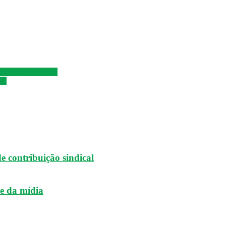
alhadores grevistas
vo
 contribuição sindical
le da mídia