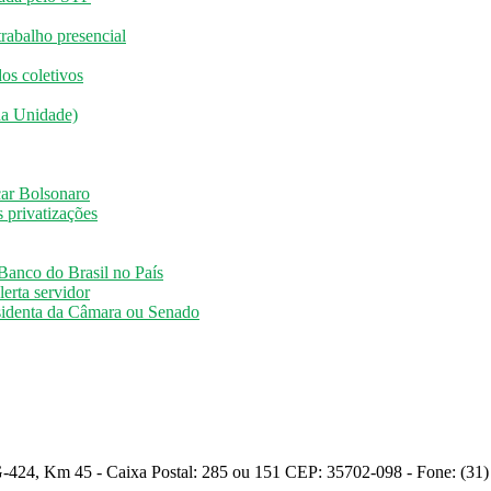
rabalho presencial
os coletivos
da Unidade)
car Bolsonaro
 privatizações
Banco do Brasil no País
lerta servidor
sidenta da Câmara ou Senado
 vida toda, aprovada pelo STF
424, Km 45 - Caixa Postal: 285 ou 151 CEP: 35702-098 - Fone: (31