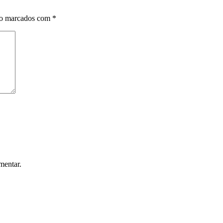
ão marcados com
*
mentar.