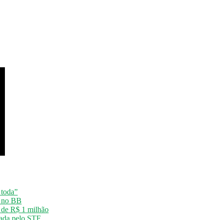
 toda”
o no BB
o de R$ 1 milhão
vada pelo STF