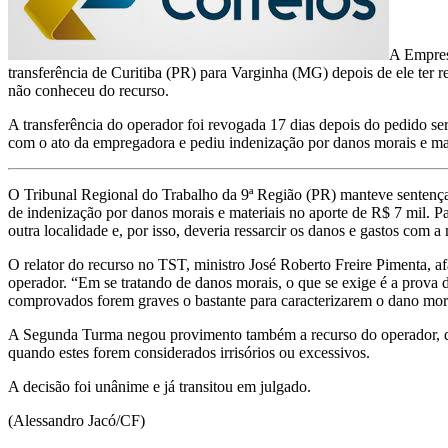
transferência
de
operador
A Empresa
após
transferência de Curitiba (PR) para Varginha (MG) depois de ele te
sua
não conheceu do recurso.
mudança
com
A transferência do operador foi revogada 17 dias depois do pedido ser 
a
com o ato da empregadora e pediu indenização por danos morais e mat
família
O Tribunal Regional do Trabalho da 9ª Região (PR) manteve sentença
de indenização por danos morais e materiais no aporte de R$ 7 mil. Pa
outra localidade e, por isso, deveria ressarcir os danos e gastos com 
O relator do recurso no TST, ministro José Roberto Freire Pimenta, af
operador. “Em se tratando de danos morais, o que se exige é a prova d
comprovados forem graves o bastante para caracterizarem o dano mora
A Segunda Turma negou provimento também a recurso do operador, que
quando estes forem considerados irrisórios ou excessivos.
A decisão foi unânime e já transitou em julgado.
(Alessandro Jacó/CF)