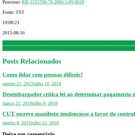
Processo:
RR-1155700-78.2006.5.09.0029
Fonte: TST
19:08:23
2015-08-16
Navegação
Caixa terá de devolver valores descontados do vale transporte de trab
OIT nomeia Wagner Moura Embaixador da luta contra trabalho escra
de
Post
Posts Relacionados
Como lidar com pessoas difíceis?
janeiro 21, 2015
julho 16, 2018
Desembargador critica lei ao determinar pagamento de
março 21, 2018
julho 9, 2018
CUT escreve manifesto tendencioso a favor do contro
janeiro 8, 2015
julho 12, 2018
Deixe um comentário