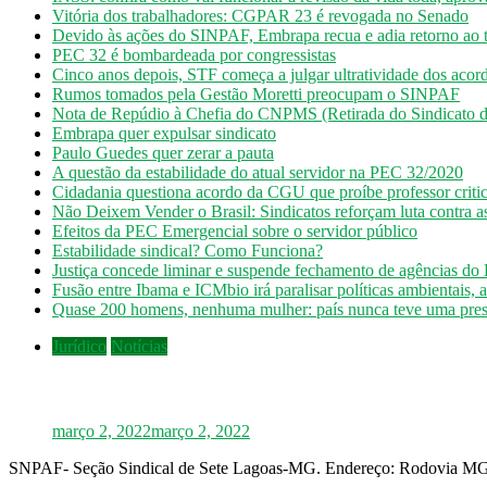
Vitória dos trabalhadores: CGPAR 23 é revogada no Senado
Devido às ações do SINPAF, Embrapa recua e adia retorno ao t
PEC 32 é bombardeada por congressistas
Cinco anos depois, STF começa a julgar ultratividade dos acord
Rumos tomados pela Gestão Moretti preocupam o SINPAF
Nota de Repúdio à Chefia do CNPMS (Retirada do Sindicato 
Embrapa quer expulsar sindicato
Paulo Guedes quer zerar a pauta
A questão da estabilidade do atual servidor na PEC 32/2020
Cidadania questiona acordo da CGU que proíbe professor criti
Não Deixem Vender o Brasil: Sindicatos reforçam luta contra as
Efeitos da PEC Emergencial sobre o servidor público
Estabilidade sindical? Como Funciona?
Justiça concede liminar e suspende fechamento de agências do 
Fusão entre Ibama e ICMbio irá paralisar políticas ambientais, a
Quase 200 homens, nenhuma mulher: país nunca teve uma pre
Jurídico
Notícias
INSS: confira como vai funcionar a revisão da
março 2, 2022
março 2, 2022
SNPAF- Seção Sindical de Sete Lagoas-MG. Endereço: Rodovia MG-