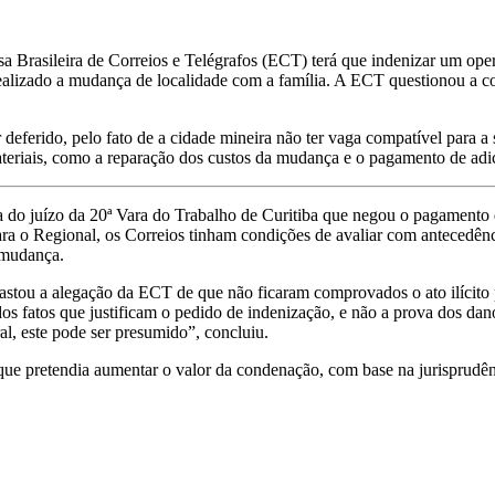
 Brasileira de Correios e Telégrafos (ECT) terá que indenizar um oper
r realizado a mudança de localidade com a família. A ECT questionou a
deferido, pelo fato de a cidade mineira não ter vaga compatível para a s
eriais, como a reparação dos custos da mudança e o pagamento de adici
 do juízo da 20ª Vara do Trabalho de Curitiba que negou o pagamento 
ra o Regional, os Correios tinham condições de avaliar com antecedência
a mudança.
astou a alegação da ECT de que não ficaram comprovados o ato ilícito p
os fatos que justificam o pedido de indenização, e não a prova dos dan
l, este pode ser presumido”, concluiu.
 pretendia aumentar o valor da condenação, com base na jurisprudênci