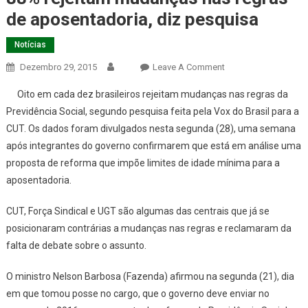
de aposentadoria, diz pesquisa
Notícias
On
Dezembro 29, 2015
Leave A Comment
88%
Oito em cada dez brasileiros rejeitam mudanças nas regras da
Rejeitam
Previdência Social, segundo pesquisa feita pela Vox do Brasil para a
Mudanças
CUT. Os dados foram divulgados nesta segunda (28), uma semana
Nas
após integrantes do governo confirmarem que está em análise uma
Regras
De
proposta de reforma que impõe limites de idade mínima para a
Aposentadoria,
aposentadoria.
Diz
Pesquisa
CUT, Força Sindical e UGT são algumas das centrais que já se
posicionaram contrárias a mudanças nas regras e reclamaram da
falta de debate sobre o assunto.
O ministro Nelson Barbosa (Fazenda) afirmou na segunda (21), dia
em que tomou posse no cargo, que o governo deve enviar no