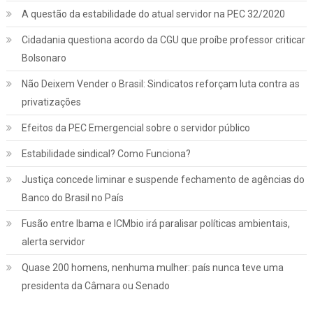
A questão da estabilidade do atual servidor na PEC 32/2020
Cidadania questiona acordo da CGU que proíbe professor criticar
Bolsonaro
Não Deixem Vender o Brasil: Sindicatos reforçam luta contra as
privatizações
Efeitos da PEC Emergencial sobre o servidor público
Estabilidade sindical? Como Funciona?
Justiça concede liminar e suspende fechamento de agências do
Banco do Brasil no País
Fusão entre Ibama e ICMbio irá paralisar políticas ambientais,
Jurídico
Notícias
alerta servidor
INSS: confira como vai funcionar a
Quase 200 homens, nenhuma mulher: país nunca teve uma
revisão da vida toda, aprovada pelo STF
presidenta da Câmara ou Senado
março 2, 2022