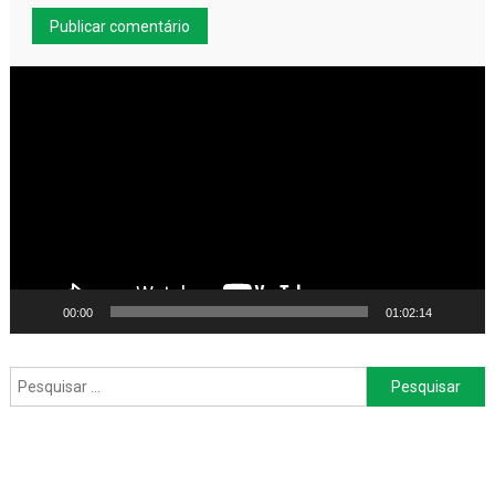
Tocador
de
vídeo
00:00
01:02:14
Pesquisar
por: