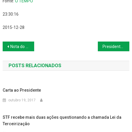
Fonte:
O TEMPO
23:30:16
2015-12-28
Navegação
Nota do presidente da CUT: queremos a Dilma que o povo elegeu
Presidenta neoliberal pretende fixar idade mínima para aposentadoria
de
POSTS RELACIONADOS
Post
Carta ao Presidente
outubro 19, 2017
STF recebe mais duas ações questionando a chamada Lei da
Terceirização