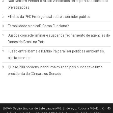
Não Deixem Vender o Brasil: Sindicatos reforçam luta contra as
privatizações
Efeitos da PEC Emergencial sobre o servidor público
Estabilidade sindical? Como Funciona?
Justiça concede liminar e suspende fechamento de agências do
Banco do Brasil no País
Fusão entre Ibama e ICMbio irá paralisar políticas ambientais,
Jurídico
Notícias
alerta servidor
INSS: confira como vai funcionar a
Quase 200 homens, nenhuma mulher: país nunca teve uma
revisão da vida toda, aprovada pelo STF
presidenta da Câmara ou Senado
março 2, 2022
SNPAF- Seção Sindical de Sete Lagoas-MG. Endereço: Rodovia MG-424, Km 45