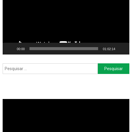
vídeo
00:00
01:02:14
Pesquisar
por: