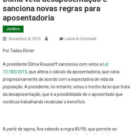
sanciona novas regras para
aposentadoria
Jurídico
On
Novembro 8, 2015
Leave A Comment
Dilma
Por Tadeu Rover
Veta
Desaposentação
A presidente Dilma Rousseff sancionou com vetos a
Lei
E
13.183/2015
, que altera o cálculo da aposentadoria, que varia
Sanciona
progressivamente de acordo com a expectativa de vida da
Novas
população. A presidente, no entanto, vetou o trecho da lei que trata
Regras
Para
da desaposentação, que é a possibilidade de o aposentado que
Aposentadoria
continua trabalhando recalcular o benefício.
A partir de agora, fica valendo a regra 85/95, que permite ao