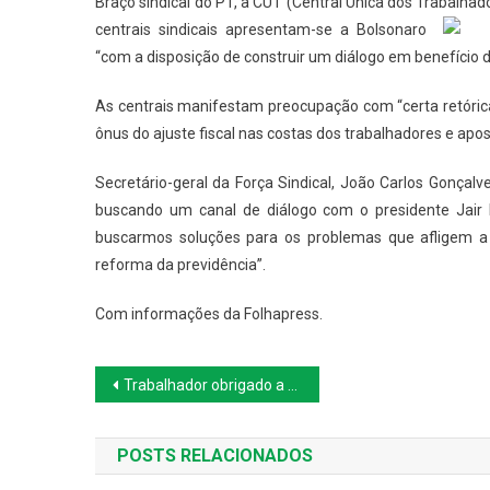
B
raço sindical do PT, a CUT (Central Única dos Trabalhad
centrais sindicais apresentam-se a Bolsonaro
“com a disposição de construir um diálogo em benefício do
As centrais manifestam preocupação com “certa retórica
ônus do ajuste fiscal nas costas dos trabalhadores e apo
Secretário-geral da Força Sindical, João Carlos Gonçalve
buscando um canal de diálogo com o presidente Jair 
buscarmos soluções para os problemas que afligem a 
reforma da previdência”.
Com informações da Folhapress.
Navegação
Trabalhador obrigado a “enganar” clientes será indenizado, diz TST
de
POSTS RELACIONADOS
Post