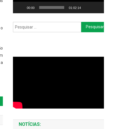
is
00:00
01:02:14
Pesquisar
 o
por:
ão
im
 a
NOTÍCIAS: