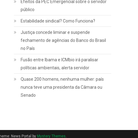
Efeitos da PEC Emergencial sobre o servidor
Notícias
público
INSS:
Estabilidade sindical? Como Funciona?
confira
como vai
Justiça concede liminar e suspende
funcionar a
fechamento de agências do Banco do Brasil
revisão da
no País
vida toda,
Fusão entre Ibama e ICMbio irá paralisar
aprovada
políticas ambientais, alerta servidor
pelo STF
Quase 200 homens, nenhuma mulher: país
nunca teve uma presidenta da Câmara ou
março 2, 2022
Senado
heme: News Portal by
Mystery Themes
.