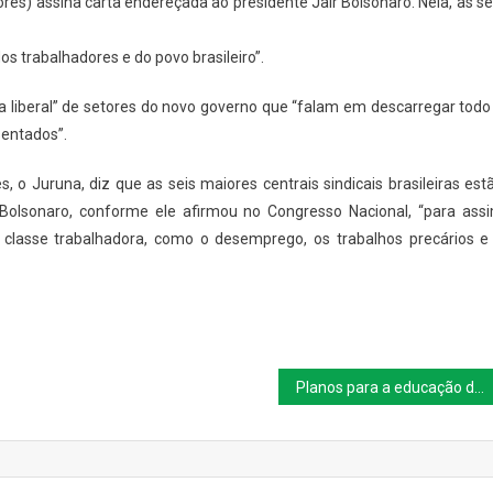
ores) assina carta endereçada ao presidente Jair
Bolsonaro. Nela, as se
s trabalhadores e do povo brasileiro”.
 liberal” de setores do novo governo que “falam em descarregar todo
sentados”.
s, o Juruna, diz que as seis maiores centrais sindicais brasileiras est
Bolsonaro, conforme ele afirmou no Congresso Nacional, “para ass
classe trabalhadora, como o desemprego, os trabalhos precários e
Planos para a educação devem beneficiar negócios de Guedes