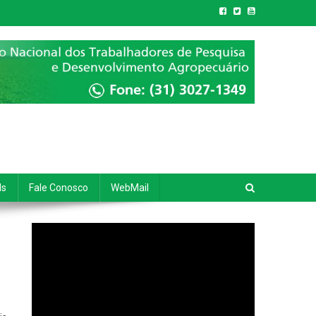
ds
Fale Conosco
WebMail
Tocador
de
vídeo