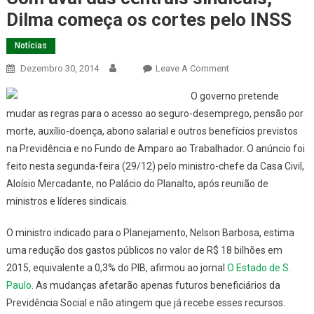
Dilma começa os cortes pelo INSS
Notícias
On
Dezembro 30, 2014
Leave A Comment
Com
O governo pretende
Aval
mudar as regras para o acesso ao seguro-desemprego, pensão por
Das
morte, auxílio-doença, abono salarial e outros benefícios previstos
Centrais
na Previdência e no Fundo de Amparo ao Trabalhador. O anúncio foi
Sindicais,
Dilma
feito nesta segunda-feira (29/12) pelo ministro-chefe da Casa Civil,
Começa
Aloísio Mercadante, no Palácio do Planalto, após reunião de
Os
ministros e líderes sindicais.
Cortes
Pelo
O ministro indicado para o Planejamento, Nelson Barbosa, estima
INSS
uma redução dos gastos públicos no valor de R$ 18 bilhões em
2015, equivalente a 0,3% do PIB, afirmou ao jornal
O Estado de S.
Paulo
. As mudanças afetarão apenas futuros beneficiários da
Previdência Social e não atingem que já recebe esses recursos.