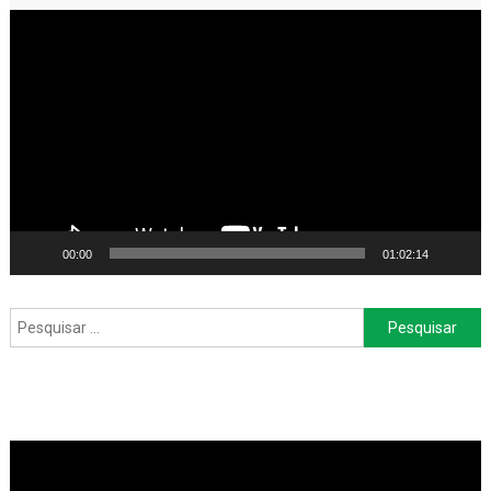
Tocador
de
vídeo
00:00
01:02:14
Pesquisar
por: