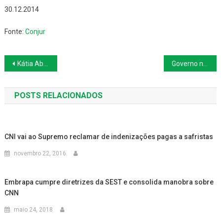
30.12.2014
Fonte:
Conjur
Navegação
Kátia Abreu liderou cruzada ideológica ruralista
Governo nega ter mexido em benefícios trabalhistas
de
POSTS RELACIONADOS
Post
CNI vai ao Supremo reclamar de indenizações pagas a safristas
novembro 22, 2016
Embrapa cumpre diretrizes da SEST e consolida manobra sobre
CNN
maio 24, 2018