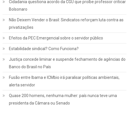
Cidadania questiona acordo da CGU que proíbe professor criticar
Bolsonaro
Não Deixem Vender o Brasil: Sindicatos reforçam luta contra as
privatizações
Efeitos da PEC Emergencial sobre o servidor público
Estabilidade sindical? Como Funciona?
Justiça concede liminar e suspende fechamento de agências do
Banco do Brasil no País
Fusão entre Ibama e ICMbio irá paralisar políticas ambientais,
Jurídico
Notícias
alerta servidor
INSS: confira como vai funcionar a
Quase 200 homens, nenhuma mulher: país nunca teve uma
revisão da vida toda, aprovada pelo STF
presidenta da Câmara ou Senado
março 2, 2022