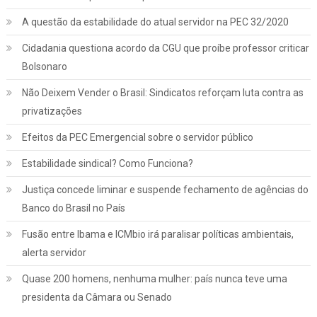
A questão da estabilidade do atual servidor na PEC 32/2020
Cidadania questiona acordo da CGU que proíbe professor criticar
Bolsonaro
Não Deixem Vender o Brasil: Sindicatos reforçam luta contra as
privatizações
Efeitos da PEC Emergencial sobre o servidor público
Estabilidade sindical? Como Funciona?
Justiça concede liminar e suspende fechamento de agências do
Banco do Brasil no País
Fusão entre Ibama e ICMbio irá paralisar políticas ambientais,
Jurídico
Notícias
alerta servidor
INSS: confira como vai funcionar a
Quase 200 homens, nenhuma mulher: país nunca teve uma
revisão da vida toda, aprovada pelo STF
presidenta da Câmara ou Senado
março 2, 2022