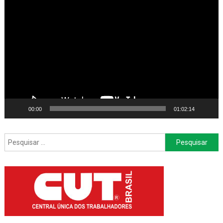
Tocador
de
vídeo
00:00
01:02:14
Pesquisar
por: