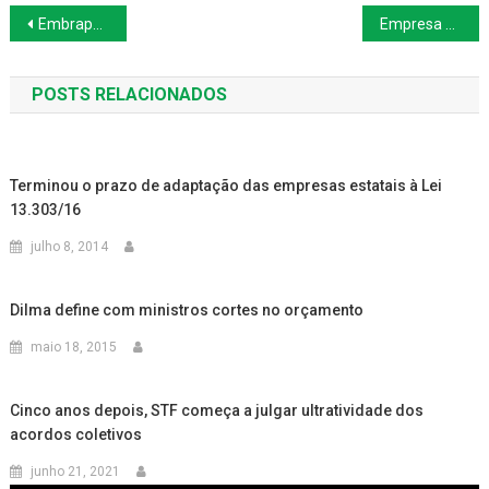
Navegação
Embrapa e Marfrig firmam parceria
Empresa não pode alterar base de cálculo de adicional de insalubridade
de
POSTS RELACIONADOS
Post
Terminou o prazo de adaptação das empresas estatais à Lei
13.303/16
julho 8, 2014
Dilma define com ministros cortes no orçamento
maio 18, 2015
Cinco anos depois, STF começa a julgar ultratividade dos
acordos coletivos
junho 21, 2021