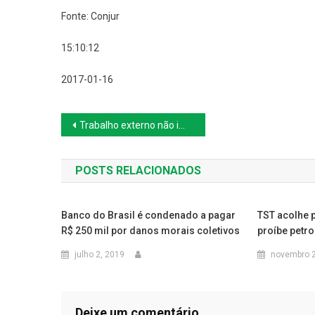
Fonte: Conjur
15:10:12
2017-01-16
Navegação
Trabalho externo não impede que empresa controle jornada e pague horas extras
de
POSTS RELACIONADOS
Post
Banco do Brasil é condenado a pagar
TST acolhe 
R$ 250 mil por danos morais coletivos
proíbe petro
julho 2, 2019
novembro 2
Deixe um comentário