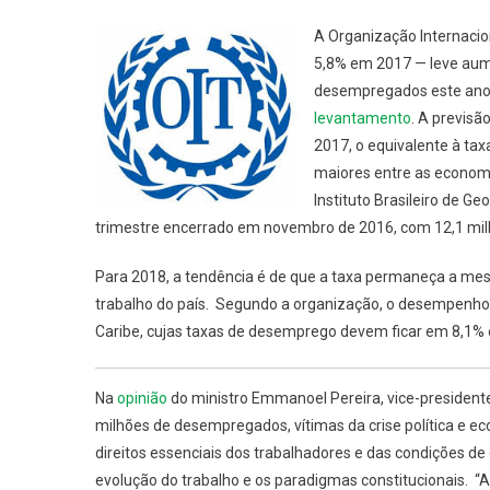
Brasil
A Organização Internaci
Responde
5,8% em 2017 — leve aum
Por
desempregados este ano 
35%
levantamento
. A previsã
Dos
Novos
2017, o equivalente à ta
Desempre
maiores entre as economi
Do
Instituto Brasileiro de Ge
Mundo
trimestre encerrado em novembro de 2016, com 12,1 mil
Em
2017,
Para 2018, a tendência é de que a taxa permaneça a m
Diz
trabalho do país. Segundo a organização, o desempenho 
OIT
Caribe, cujas taxas de desemprego devem ficar em 8,1% 
Na
opinião
do ministro
Emmanoel Pereira
, vice-presiden
milhões de desempregados, vítimas da crise política e ec
direitos essenciais dos trabalhadores e das condições d
evolução do trabalho e os paradigmas constitucionais. 