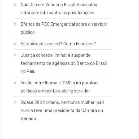
Não Deixem Vender o Brasil: Sindicatos
reforçam luta contra as privatizações
Jurídico
Efeitos da PEC Emergencial sobre o servidor
Notícias
público
INSS:
Estabilidade sindical? Como Funciona?
confira
como vai
Justiça concede liminar e suspende
funcionar a
fechamento de agências do Banco do Brasil
revisão da
no País
vida toda,
Fusão entre Ibama e ICMbio irá paralisar
aprovada
políticas ambientais, alerta servidor
pelo STF
Quase 200 homens, nenhuma mulher: país
nunca teve uma presidenta da Câmara ou
março 2, 2022
Senado