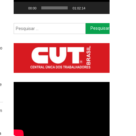
00:00
01:02:14
Pesquisar
por:
do
e
am
a