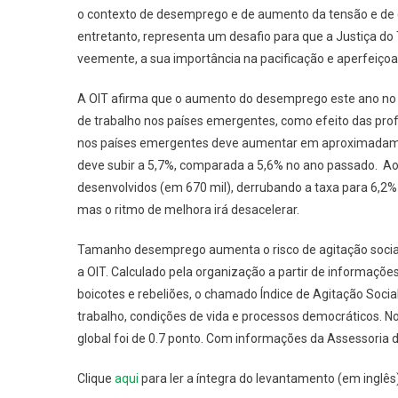
o contexto de desemprego e de aumento da tensão e de 
entretanto, representa um desafio para que a Justiça d
veemente, a sua importância na pacificação e aperfeiçoam
A OIT afirma que o aumento do desemprego este ano no
de trabalho nos países emergentes, como efeito das p
nos países emergentes deve aumentar em aproximadame
deve subir a 5,7%, comparada a 5,6% no ano passado. A
desenvolvidos (em 670 mil), derrubando a taxa para 6,2
mas o ritmo de melhora irá desacelerar.
Tamanho desemprego aumenta o risco de agitação socia
a OIT. Calculado pela organização a partir de informaçõe
boicotes e rebeliões, o chamado Índice de Agitação Soci
trabalho, condições de vida e processos democráticos. N
global foi de 0.7 ponto.
Com informações da Assessoria d
Clique
aqui
para ler a íntegra do levantamento (em inglês)