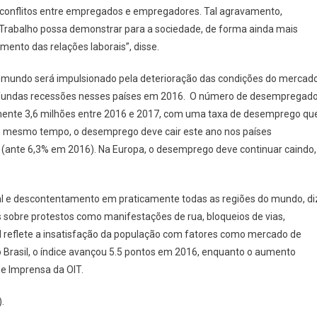
conflitos entre empregados e empregadores. Tal agravamento,
o Trabalho possa demonstrar para a sociedade, de forma ainda mais
ento das relações laborais”, disse.
 mundo será impulsionado pela deterioração das condições do mercad
rofundas recessões nesses países em 2016. O número de desempregad
nte 3,6 milhões entre 2016 e 2017, com uma taxa de desemprego qu
o mesmo tempo, o desemprego deve cair este ano nos países
% (ante 6,3% em 2016). Na Europa, o desemprego deve continuar caindo,
l e descontentamento em praticamente todas as regiões do mundo, di
s sobre protestos como manifestações de rua, bloqueios de vias,
al reflete a insatisfação da população com fatores como mercado de
o Brasil, o índice avançou 5.5 pontos em 2016, enquanto o aumento
e Imprensa da OIT
.
.