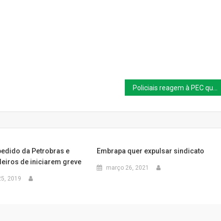
Policiais reagem à PEC que acaba com aposentaria especial da categoria
pedido da Petrobras e
Embrapa quer expulsar sindicato
leiros de iniciarem greve
março 26, 2021
5, 2019