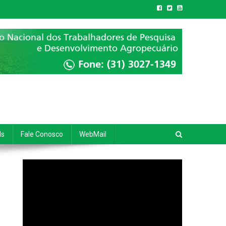
ds
Fale Conosco
WebMail
Tocador
de
vídeo