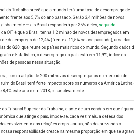
onal do Trabalho prevê que o mundo terá uma taxa de desemprego de
rá
ento frente aos 5,7% do ano passado. Serão 3,4 milhões de novos
globalmente — e o Brasil responderá por 35% deles,
segundo
o da OIT é que o Brasil tenha 1,2 milhão de novos desempregados em
xa de desemprego de 12,4% (frente a 11,5% no ano passado), uma das
gados
as do G20, que reúne os países mais ricos do mundo. Segundo dados 
ografia e Estatística, o desemprego no país está em 11,9%, índice do
hões de pessoas nessa situação.
esma, com a adição de 200 mil novos desempregados no mercado de
ruim do Brasil terá forte impacto sobre os números da América Latina 
e 8,4% este ano e em 2018, respectivamente.
te do Tribunal Superior do Trabalho, diante de um cenário em que figur
onômica que atinge o país, impõe-se, cada vez mais, a defesa dos
e desenvolvimento das relações empresariais, não desprezando a
“A nossa responsabilidade cresce na mesma proporção em que se agrav