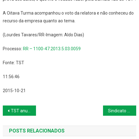
A Oitava Turma acompanhou o voto da relatora e não conheceu do
recurso da empresa quanto ao tema.
(Lourdes Tavares/RR-Imagem: Aldo Dias)
Processo:
RR – 1100-47.2013.5.03.0059
Fonte: TST
11:56:46
2015-10-21
Navegação
TST anula restrição a atestados emitidos por médicos e dentistas de sindicatos no Pará
Sindicato deve assistência gratuita a não-associados
de
POSTS RELACIONADOS
Post