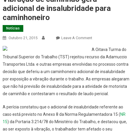
adicional de insalubridade para
caminhoneiro
Notícias
On
Outubro 21, 2015
Leave A Comment
Vibração
A Oitava Turma do
De
Tribunal Superior do Trabalho (TST) rejeitou recurso da Adamuccio
Caminhão
Transportes Ltda. e outras empresas envolvidas no processo contra
Gera
decisão que deferiu a um caminhoneiro adicional de insalubridade
Adicional
De
por exposição a vibração durante o trabalho. As empresas alegaram
Insalubridade
que não há previsão de insalubridade para a atividade de motorista
Para
de caminhão e contestaram o resultado de laudo pericial.
Caminhoneiro
A perícia constatou que o adicional de insalubridade referente ao
caso está previsto no Anexo 8 da Norma Regulamentadora 15 (
NR
15
) da Portaria 3.214/78 do Ministério do Trabalho, e destacou que,
ao ser exposto à vibração, o trabalhador tem afetado o seu