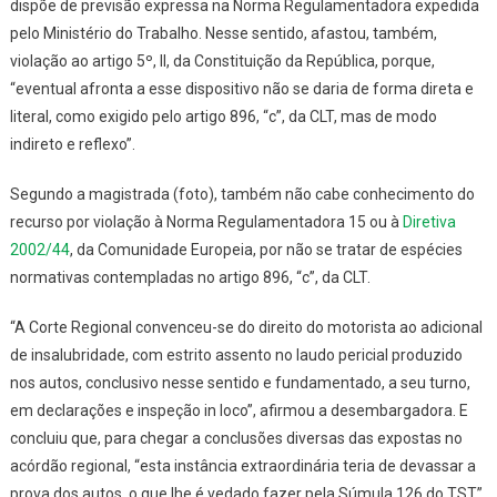
dispõe de previsão expressa na Norma Regulamentadora expedida
pelo Ministério do Trabalho. Nesse sentido, afastou, também,
violação ao artigo 5º, II, da Constituição da República, porque,
“eventual afronta a esse dispositivo não se daria de forma direta e
literal, como exigido pelo artigo 896, “c”, da CLT, mas de modo
indireto e reflexo”.
Segundo a magistrada (foto), também não cabe conhecimento do
recurso por violação à Norma Regulamentadora 15 ou à
Diretiva
2002/44
, da Comunidade Europeia, por não se tratar de espécies
normativas contempladas no artigo 896, “c”, da CLT.
“A Corte Regional convenceu-se do direito do motorista ao adicional
de insalubridade, com estrito assento no laudo pericial produzido
nos autos, conclusivo nesse sentido e fundamentado, a seu turno,
em declarações e inspeção in loco”, afirmou a desembargadora. E
concluiu que, para chegar a conclusões diversas das expostas no
acórdão regional, “esta instância extraordinária teria de devassar a
prova dos autos, o que lhe é vedado fazer pela Súmula 126 do TST”.