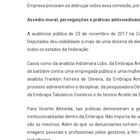
Empresa precisam se debruçar sobre essa comissão, porqu
Assédio moral, perseguições e práticas antissindicais
A audiência pública de 23 de novembro de 2017 na Co
Deputados deu visibilidade a mais de uma dezena de d
todos os estados da federação.
Casos como da analista Indramara Lobo, da Embrapa Ama
de barbárie contra uma empregada pública e uma mulher
analista Franklyn Ferreira de Oliveira, da Embrapa A
processo administrativo e disciplinar, da pesquisadora D
da Embrapa Tabuleiros Costeiros e do técnico Aroldo da S
Para Vicente Almeida, tais práticas demonstram a 
institucionalizadas dentro da Embrapa. Não importa da
são os mesmos. Além do que os denunciantes sofrem aç
imagens pessoais e profissionais pelos gestores, a fim