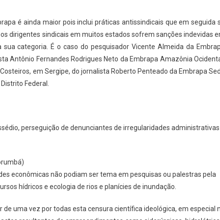
rapa é ainda maior pois inclui práticas antissindicais que em seguida 
sos dirigentes sindicais em muitos estados sofrem sanções indevidas 
 sua categoria. É o caso do pesquisador Vicente Almeida da Embra
lista Antônio Fernandes Rodrigues Neto da Embrapa Amazônia Ocidenta
 Costeiros, em Sergipe, do jornalista Roberto Penteado da Embrapa Se
Distrito Federal.
édio, perseguição de denunciantes de irregularidades administrativas
Corumbá)
ades econômicas não podiam ser tema em pesquisas ou palestras pela
rsos hídricos e ecologia de rios e planícies de inundação.
 de uma vez por todas esta censura científica ideológica, em especial 