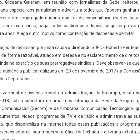
 Gilceana Galerani, em reunião com jornalistas da Sede, reiterou
ada especial dos jornalistas e advertiu a todos que “podem ganhar 
emitir um empregado quando não for da conveniência manter aque
sem justa causa, pagar todos os direitos e depois, se quiser provar 
ora anos. Alega outro motivo como contenção de despesas e demite”.
açou de demissão por justa causa o diretor do SJPDF Roberto Pentead
 de forma razoável, atuado em defesa e no esclarecimento de direitos
inda no exercício de suas prerrogativas sindicais. Deve observar-se que
a audiência pública realizada em 23 de novembro de 2017 na Comiss
 dos Deputados.
anizacional de assédio moral da administração da Embrapa, desta v
 de 2018, sob a cobertura de uma reestruturação da Sede da Empresa,
 de Comunicação (Secom) e da Embrapa Comunicação Tecnológica, q
, documentos, vídeos, programas de TV e de rádio e administrava as su
a, que disponibiliza na Internet todas essas publicações e programa
iversos setores, sua moderna gráfica foi fechada e a livraria extinta. 
liotecas.