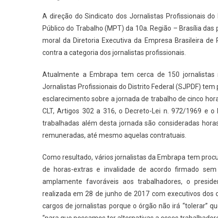
A direção do Sindicato dos Jornalistas Profissionais d
Público do Trabalho (MPT) da 10a. Região – Brasília das p
moral da Diretoria Executiva da Empresa Brasileira d
contra a categoria dos jornalistas profissionais.
Atualmente a Embrapa tem cerca de 150 jornalistas 
Jornalistas Profissionais do Distrito Federal (SJPDF) t
esclarecimento sobre a jornada de trabalho de cinco hora
CLT, Artigos 302 a 316, o Decreto-Lei n. 972/1969 e o
trabalhadas além desta jornada são consideradas hora
remuneradas, até mesmo aquelas contratuais.
Como resultado, vários jornalistas da Embrapa tem pro
de horas-extras e invalidade de acordo firmado sem
amplamente favoráveis aos trabalhadores, o preside
realizada em 28 de junho de 2017 com executivos dos ce
cargos de jornalistas porque o órgão não irá “tolerar” q