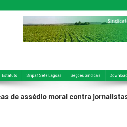
Estatuto
Sinpaf Sete Lagoas
Seções Sindicais
Downloa
s de assédio moral contra jornalista