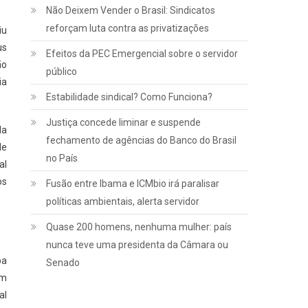
Não Deixem Vender o Brasil: Sindicatos
reforçam luta contra as privatizações
iu
Jurídico
us
Efeitos da PEC Emergencial sobre o servidor
Notícias
ão
público
INSS:
ia
Estabilidade sindical? Como Funciona?
confira
como vai
Justiça concede liminar e suspende
da
funcionar a
fechamento de agências do Banco do Brasil
de
revisão da
no País
al
vida toda,
os
Fusão entre Ibama e ICMbio irá paralisar
aprovada
políticas ambientais, alerta servidor
pelo STF
Quase 200 homens, nenhuma mulher: país
nunca teve uma presidenta da Câmara ou
março 2, 2022
pa
Senado
am
al