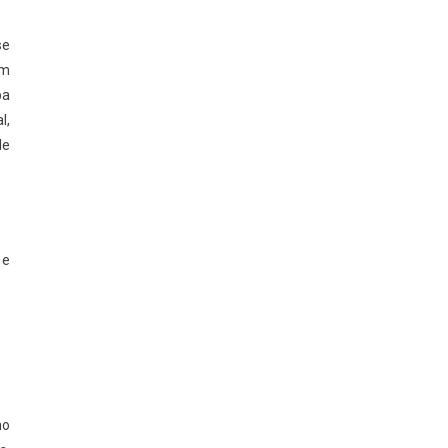
se
em
pa
l,
de
 e
no