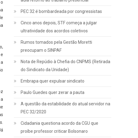
adia retorno ao trabalho presencial
 o
na
PEC 32 é bombardeada por congressistas
le
Cinco anos depois, STF começa a julgar
na
ultratividade dos acordos coletivos
Rumos tomados pela Gestão Moretti
o,
preocupam o SINPAF
 e
Nota de Repúdio à Chefia do CNPMS (Retirada
 a
do Sindicato da Unidade)
ão
Embrapa quer expulsar sindicato
ez
Paulo Guedes quer zerar a pauta
 a
A questão da estabilidade do atual servidor na
ue
PEC 32/2020
as
s.
Cidadania questiona acordo da CGU que
Já
proíbe professor criticar Bolsonaro