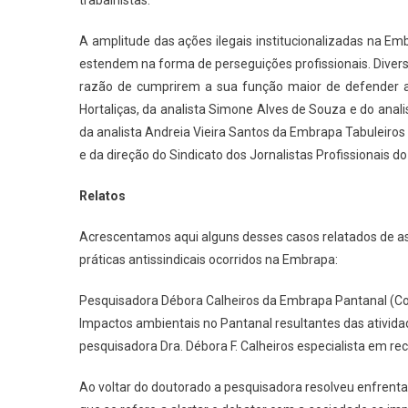
trabalhistas.
A amplitude das ações ilegais institucionalizadas na Emb
estendem na forma de perseguições profissionais. Diver
razão de cumprirem a sua função maior de defender a
Hortaliças, da analista Simone Alves de Souza e do ana
da analista Andreia Vieira Santos da Embrapa Tabuleiros
e da direção do Sindicato dos Jornalistas Profissionais do 
Relatos
Acrescentamos aqui alguns desses casos relatados de ass
práticas antissindicais ocorridos na Embrapa:
Pesquisadora Débora Calheiros da Embrapa Pantanal (
Impactos ambientais no Pantanal resultantes das ativid
pesquisadora Dra. Débora F. Calheiros especialista em recu
Ao voltar do doutorado a pesquisadora resolveu enfrentar