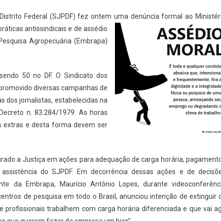
o Distrito Federal (SJPDF) fez ontem uma denúncia formal ao Ministér
ráticas antissindicais e de assédio
e Pesquisa Agropecuária (Embrapa)
sendo 50 no DF. O Sindicato dos
em promovido diversas campanhas de
s dos jornalistas, estabelecidas na
 Decreto n. 83.284/1979. As horas
s extras e desta forma devem ser
curado a Justiça em ações para adequação de carga horária, pagament
 assistência do SJPDF. Em decorrência dessas ações e de decisõ
nte da Embrapa, Maurício Antônio Lopes, durante videoconferênc
ntros de pesquisa em todo o Brasil, anunciou intenção de extinguir 
ue profissionais trabalhem com carga horária diferenciada e que vai ag