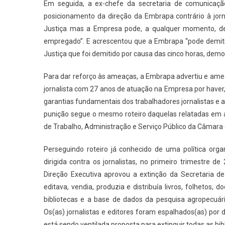
Em seguida, a ex-chefe da secretaria de comunicação,
posicionamento da direção da Embrapa contrário à jorn
Justiça mas a Empresa pode, a qualquer momento, d
empregado”. E acrescentou que a Embrapa “pode demitir 
Justiça que foi demitido por causa das cinco horas, dem
Para dar reforço às ameaças, a Embrapa advertiu e ame
jornalista com 27 anos de atuação na Empresa por haver,
garantias fundamentais dos trabalhadores jornalistas e a
punição segue o mesmo roteiro daquelas relatadas em 
de Trabalho, Administração e Serviço Público da Câmara
Perseguindo roteiro já conhecido de uma política org
dirigida contra os jornalistas, no primeiro trimestre
Direção Executiva aprovou a extinção da Secretaria
editava, vendia, produzia e distribuía livros, folhetos
bibliotecas e a base de dados da pesquisa agropecuári
Os(as) jornalistas e editores foram espalhados(as) por d
está sendo ventilada proposta para extinguir todas as bib