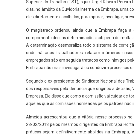
Superior do Trabalho (TST), o juiz Urgel Ribeiro Pereir
dias, no âmbito da Ouvidoria Interna da Embrapa, uma co
eles diretamente escolhidos, para apurar, investigar, pre
O magistrado ordenou ainda que a Embrapa faça a d
cumprimento dessas determinações sob pena de multa a s
A determinação desmoraliza todo o sistema de correiçã
onde há anos trabalhadores relatam inúmeros casos
empregados são em seguida tratados como inimigos pelos
Embrapa não mais investigará ou conduzirá processos o
Segundo o ex-presidente do Sindicato Nacional dos Tr
dos responsáveis pela denúncia que originou a decisão, 
Empresa. Ele disse que como a comissão vai cuidar de t
aqueles que as comissões nomeadas pelos patrões não in
Almeida acrescentou que a vitória nesse processo no
28/02/2018 pelos mesmos dirigentes da Embrapa Hortali
práticas sejam definitivamente abolidas na Embrapa, 