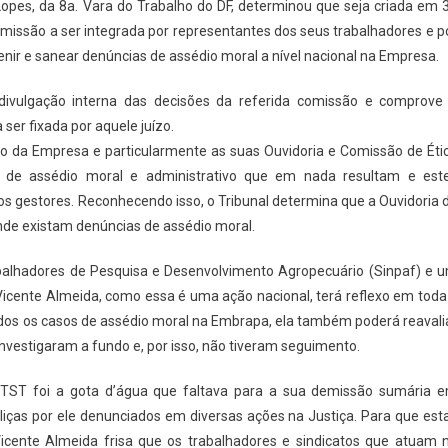
a Lopes, da 8a. Vara do Trabalho do DF, determinou que seja criada em 
missão a ser integrada por representantes dos seus trabalhadores e p
venir e sanear denúncias de assédio moral a nível nacional na Empresa.
ivulgação interna das decisões da referida comissão e comprove
er fixada por aquele juízo.
o da Empresa e particularmente as suas Ouvidoria e Comissão de Éti
 de assédio moral e administrativo que em nada resultam e est
 gestores. Reconhecendo isso, o Tribunal determina que a Ouvidoria 
nde existam denúncias de assédio moral.
abalhadores de Pesquisa e Desenvolvimento Agropecuário (Sinpaf) e 
Vicente Almeida, como essa é uma ação nacional, terá reflexo em toda
odos os casos de assédio moral na Embrapa, ela também poderá reavali
vestigaram a fundo e, por isso, não tiveram seguimento.
 TST foi a gota d’água que faltava para a sua demissão sumária 
ças por ele denunciados em diversas ações na Justiça. Para que est
Vicente Almeida frisa que os trabalhadores e sindicatos que atuam 