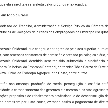
e ela é inédita e será eleita pelos próprios empregados.
 em todo o Brasil
missão de Trabalho, Administração e Serviço Público da Câmara d
enúncias de violações de direitos dos empregados da Embrapa em qua
zônia Ocidental, que chegou a ser agredida pelo seu superior, num a
, com ameaças constantes de demissão e pressão psicológica diária, 
mazônia Ocidental, demitido sem ter sido submetido a sindicância 
ébora Calheiros, da Embrapa Pantanal, do técnico Tácio Souza de Oliveir
ilva Júnior, da Embrapa Agropecuária Oeste, entre outros.
gestão sob ameaça, produção de medo, perseguição e assédio est
 unidade, o comportamento dos gerentes é o mesmo e os atos agressor
ões propositais de rebaixamento profissional e de desconstrução d
 de demitirem por justa causa, evitando assim o pagamento de direit