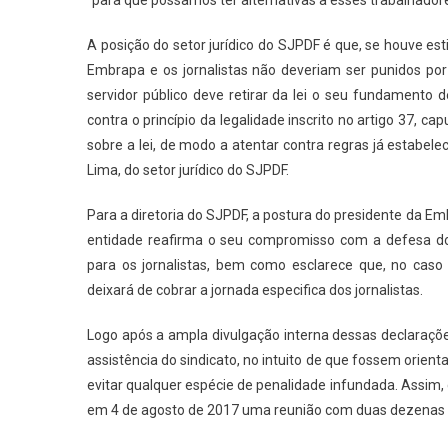
“para que possamos ter alternativas a esses trabalhado
A posição do setor jurídico do SJPDF é que, se houve esti
Embrapa e os jornalistas não deveriam ser punidos po
servidor público deve retirar da lei o seu fundamento 
contra o princípio da legalidade inscrito no artigo 37, c
sobre a lei, de modo a atentar contra regras já estabel
Lima, do setor jurídico do SJPDF.
Para a diretoria do SJPDF, a postura do presidente da Em
entidade reafirma o seu compromisso com a defesa do 
para os jornalistas, bem como esclarece que, no caso 
deixará de cobrar a jornada especifica dos jornalistas.
Logo após a ampla divulgação interna dessas declaraç
assistência do sindicato, no intuito de que fossem orie
evitar qualquer espécie de penalidade infundada. Assim,
em 4 de agosto de 2017 uma reunião com duas dezenas d