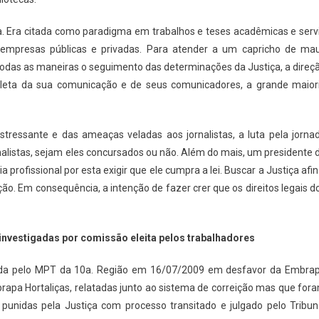
. Era citada como paradigma em trabalhos e teses acadêmicas e serv
empresas públicas e privadas. Para atender a um capricho de ma
e todas as maneiras o seguimento das determinações da Justiça, a direç
eta da sua comunicação e de seus comunicadores, a grande maior
stressante e das ameaças veladas aos jornalistas, a luta pela jorna
rnalistas, sejam eles concursados ou não. Além do mais, um presidente 
rofissional por esta exigir que ele cumpra a lei. Buscar a Justiça afin
ão. Em consequência, a intenção de fazer crer que os direitos legais d
nvestigadas por comissão eleita pelos trabalhadores
zada pelo MPT da 10a. Região em 16/07/2009 em desfavor da Embra
rapa Hortaliças, relatadas junto ao sistema de correição mas que for
nidas pela Justiça com processo transitado e julgado pelo Tribun