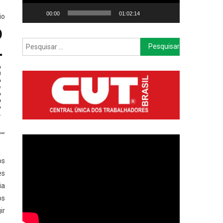
00:00
01:02:14
io
Pesquisar
por:
os
es
ia
os
ir