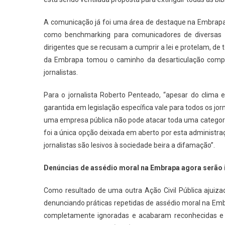
A comunicação já foi uma área de destaque na Embrapa
como benchmarking para comunicadores de diversas 
dirigentes que se recusam a cumprir a lei e protelam, d
da Embrapa tomou o caminho da desarticulação compl
jornalistas.
Para o jornalista Roberto Penteado, “apesar do clima e
garantida em legislação específica vale para todos os jo
uma empresa pública não pode atacar toda uma categoria p
foi a única opção deixada em aberto por esta administraç
jornalistas são lesivos à sociedade beira a difamação”.
Denúncias de assédio moral na Embrapa agora serão i
Como resultado de uma outra Ação Civil Pública ajui
denunciando práticas repetidas de assédio moral na Emb
completamente ignoradas e acabaram reconhecidas e pu