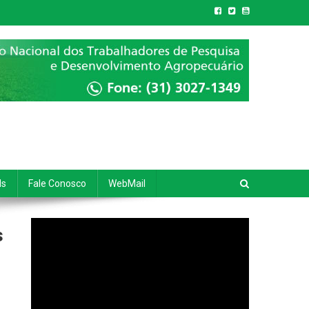
ds
Fale Conosco
WebMail
Tocador
s
de
vídeo