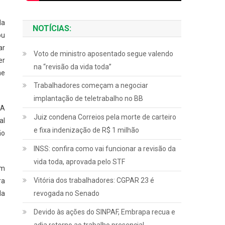
da
NOTÍCIAS:
ou
ar
Voto de ministro aposentado segue valendo
er
na “revisão da vida toda”
ne
Trabalhadores começam a negociar
implantação de teletrabalho no BB
 A
Juiz condena Correios pela morte de carteiro
al
e fixa indenização de R$ 1 milhão
ão
INSS: confira como vai funcionar a revisão da
vida toda, aprovada pelo STF
am
Vitória dos trabalhadores: CGPAR 23 é
ra
da
revogada no Senado
Devido às ações do SINPAF, Embrapa recua e