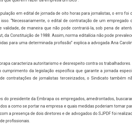
res que querem fazer da empresa um bico”.
pulação em edital de jornada de oito horas para jornalistas, o erro foi 
r isso. “Necessariamente, o edital de contratação de um empregado 
de validade, de maneira que não pode contrariá-la, sob pena de atent
aput, da Constituição de 1988. Assim, norma editalícia não pode prevalec
ecidas para uma determinada profissão” explica a advogada Ana Caroli
brapa caracteriza autoritarismo e desrespeito contra os trabalhadores.
cumprimento da legislação específica que garante a jornada especi
de contratações de jornalistas terceirizados, o Sindicato também n
ões do presidente da Embrapa os empregados, amedrontados, buscar
ntados a como se portar na empresa e quais medidas poderiam tomar pa
 com a presença de dois diretores e de advogados do SJPDF foi realiza
e profissionais.