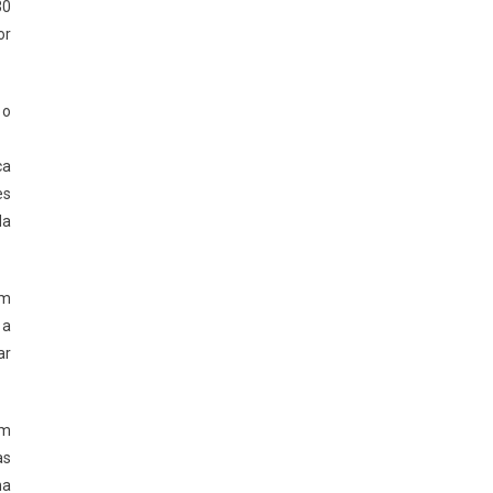
30
or
 o
ca
es
da
um
 a
ar
em
as
na