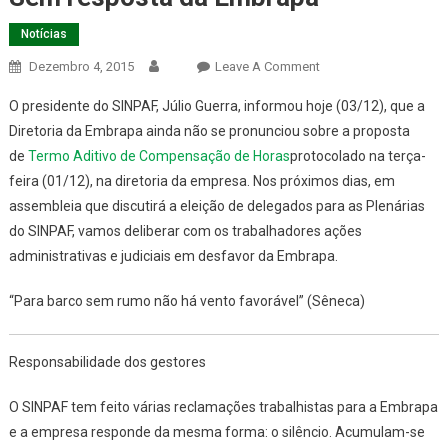
Notícias
On
Dezembro 4, 2015
Leave A Comment
Sem
O presidente do SINPAF, Júlio Guerra, informou hoje (03/12), que a
Resposta
Diretoria da Embrapa ainda não se pronunciou sobre a proposta
Da
de
Termo Aditivo de Compensação de Horas
protocolado na terça-
Embrapa
feira (01/12), na diretoria da empresa. Nos próximos dias, em
assembleia que discutirá a eleição de delegados para as Plenárias
do SINPAF, vamos deliberar com os trabalhadores ações
administrativas e judiciais em desfavor da Embrapa.
“Para barco sem rumo não há vento favorável” (Sêneca)
Responsabilidade dos gestores
O SINPAF tem feito várias reclamações trabalhistas para a Embrapa
e a empresa responde da mesma forma: o silêncio. Acumulam-se