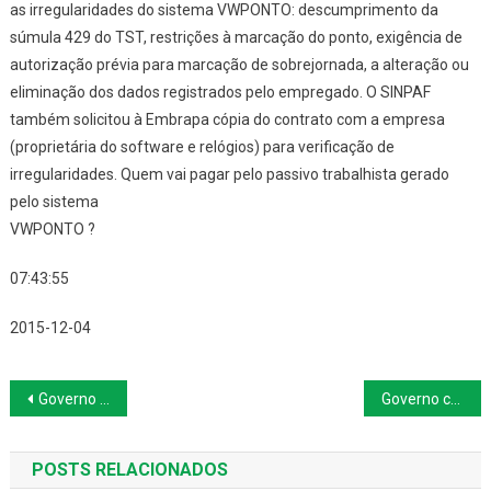
as irregularidades do sistema VWPONTO: descumprimento da
súmula 429 do TST, restrições à marcação do ponto, exigência de
autorização prévia para marcação de sobrejornada, a alteração ou
eliminação dos dados registrados pelo empregado. O SINPAF
também solicitou à Embrapa cópia do contrato com a empresa
(proprietária do software e relógios) para verificação de
irregularidades. Quem vai pagar pelo passivo trabalhista gerado
pelo sistema
VWPONTO ?
07:43:55
2015-12-04
Navegação
Governo cobrará bancos por folha de pagamento dos servidores federais
Governo cobrará bancos por folha de pagamento dos servidores federais
de
POSTS RELACIONADOS
Post