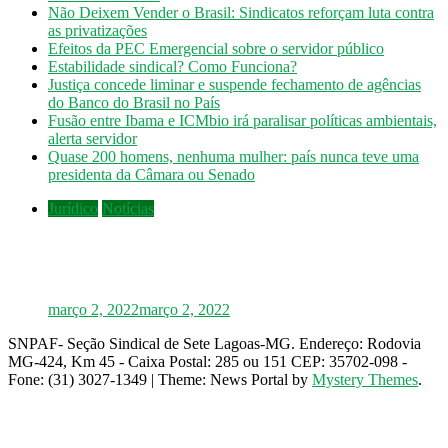
Não Deixem Vender o Brasil: Sindicatos reforçam luta contra
as privatizações
Efeitos da PEC Emergencial sobre o servidor público
Estabilidade sindical? Como Funciona?
Justiça concede liminar e suspende fechamento de agências
do Banco do Brasil no País
Fusão entre Ibama e ICMbio irá paralisar políticas ambientais,
alerta servidor
Quase 200 homens, nenhuma mulher: país nunca teve uma
presidenta da Câmara ou Senado
Jurídico
Notícias
INSS: confira como vai funcionar a revisão
da vida toda, aprovada pelo STF
março 2, 2022
março 2, 2022
SNPAF- Seção Sindical de Sete Lagoas-MG. Endereço: Rodovia
MG-424, Km 45 - Caixa Postal: 285 ou 151 CEP: 35702-098 -
Fone: (31) 3027-1349
|
Theme: News Portal by
Mystery Themes
.