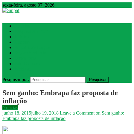
sexta-feira, agosto 07, 2026
Sinpaf
Seção Sindical de Sete Lagoas
Notícias
Pesquisa em Foco
Jurídico
Estatuto
Sinpaf Sete Lagoas
Seções Sindicais
Downloads
Fale Conosco
WebMail
Pesquisar por:
Sem ganho: Embrapa faz proposta de
inflação
Notícias
junho 18, 2015
julho 19, 2018
Leave a Comment
on Sem ganho:
Embrapa faz proposta de inflação