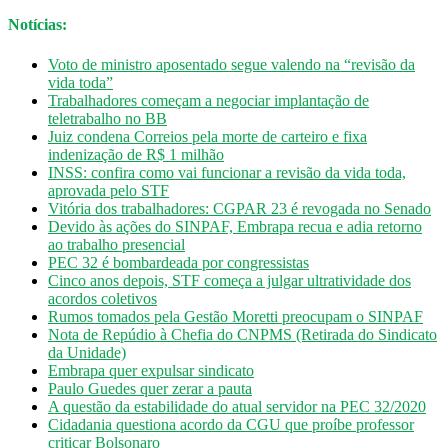
Notícias:
Voto de ministro aposentado segue valendo na “revisão da
vida toda”
Trabalhadores começam a negociar implantação de
teletrabalho no BB
Juiz condena Correios pela morte de carteiro e fixa
indenização de R$ 1 milhão
INSS: confira como vai funcionar a revisão da vida toda,
aprovada pelo STF
Vitória dos trabalhadores: CGPAR 23 é revogada no Senado
Devido às ações do SINPAF, Embrapa recua e adia retorno
ao trabalho presencial
PEC 32 é bombardeada por congressistas
Cinco anos depois, STF começa a julgar ultratividade dos
acordos coletivos
Rumos tomados pela Gestão Moretti preocupam o SINPAF
Nota de Repúdio à Chefia do CNPMS (Retirada do Sindicato
da Unidade)
Embrapa quer expulsar sindicato
Paulo Guedes quer zerar a pauta
A questão da estabilidade do atual servidor na PEC 32/2020
Cidadania questiona acordo da CGU que proíbe professor
criticar Bolsonaro