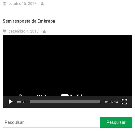
outubro 15, 2017
Sem resposta da Embrapa
dezembro 4, 2015
Tocador
de
vídeo
00:00
01:02:14
Pesquisar
por: