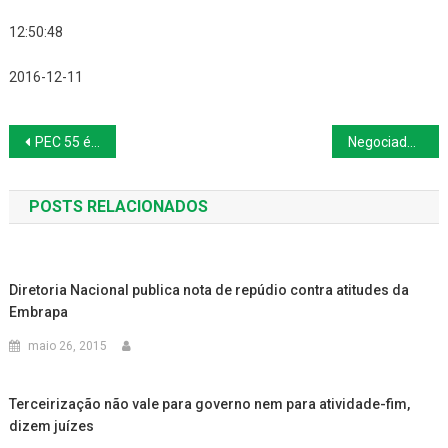
12:50:48
2016-12-11
Navegação
PEC 55 é “erro histórico” que provocará “retrocesso social”, diz ONU
Negociado sobre o legislado passa por emancipação de sindicatos
de
POSTS RELACIONADOS
Post
Diretoria Nacional publica nota de repúdio contra atitudes da
Embrapa
maio 26, 2015
Terceirização não vale para governo nem para atividade-fim,
dizem juízes