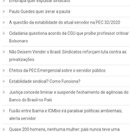
Embrapa quer expulsar sindicato
Paulo Guedes quer zerar a pauta
A questão da estabilidade do atual servidor na PEC 32/2020
Cidadania questiona acordo da CGU que proíbe professor criticar
Bolsonaro
Não Deixem Vender o Brasil: Sindicatos reforçam luta contra as
privatizações
Efeitos da PEC Emergencial sobre o servidor público
Estabilidade sindical? Como Funciona?
Justiça concede liminar e suspende fechamento de agências do
Banco do Brasil no País
Fusão entre Ibama e ICMbio irá paralisar políticas ambientais,
Jurídico
Notícias
alerta servidor
INSS: confira como vai funcionar a
Quase 200 homens, nenhuma mulher: país nunca teve uma