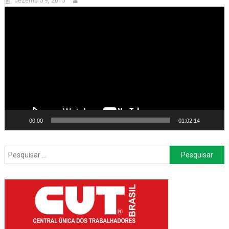
dezembro 9, 2015
Tocador
de
vídeo
00:00
01:02:14
Pesquisar
por: