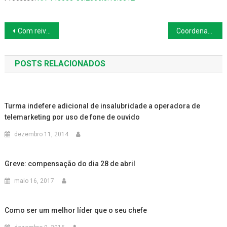
Navegação
Com reivindicação do SINPAF, Embrapa abona horas negativas dos trabalhadores a partir de novembro de 2015
Coordenadora de merchandising não consegue equiparação com colega de outra localidade
de
POSTS RELACIONADOS
Post
Turma indefere adicional de insalubridade a operadora de
telemarketing por uso de fone de ouvido
dezembro 11, 2014
Greve: compensação do dia 28 de abril
maio 16, 2017
Como ser um melhor líder que o seu chefe