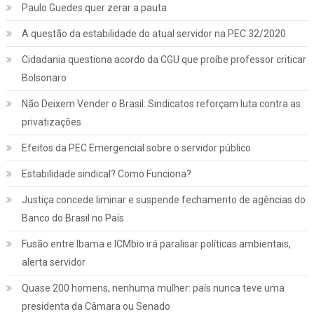
Paulo Guedes quer zerar a pauta
A questão da estabilidade do atual servidor na PEC 32/2020
Cidadania questiona acordo da CGU que proíbe professor criticar
Bolsonaro
Não Deixem Vender o Brasil: Sindicatos reforçam luta contra as
privatizações
Efeitos da PEC Emergencial sobre o servidor público
Estabilidade sindical? Como Funciona?
Justiça concede liminar e suspende fechamento de agências do
Banco do Brasil no País
Fusão entre Ibama e ICMbio irá paralisar políticas ambientais,
Jurídico
Notícias
alerta servidor
INSS: confira como vai funcionar a
Quase 200 homens, nenhuma mulher: país nunca teve uma
revisão da vida toda, aprovada pelo STF
presidenta da Câmara ou Senado