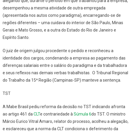
alegando que, durante o período em que trabalhou para a empresa,
desempenhou a mesma atividade de outra empregada
(apresentada nos autos como paradigma), encarregando-se de
regiões diferentes – uma cuidava do interior de São Paulo, Minas
Gerais e Mato Grosso, e a outra do Estado do Rio de Janeiro e
Espírito Santo.
O juiz de origem julgou procedente o pedido e reconheceu a
identidade dos cargos, condenando a empresa ao pagamento das
diferenças salariais entre o salário do paradigma e da trabalhadora
e seus reflexos nas demais verbas trabalhistas. O Tribunal Regional
do Trabalho da 15ª Região (Campinas-SP) manteve a sentença.
TST
A Mabe Brasil pediu reforma da decisão no TST indicando afronta
ao artigo 461 da
CLT
e contrariedade à
Súmula 6
do TST. O ministro
Márcio Eurico Vitral Amaro, relator do processo, acolheu a alegação,
e esclareceu que a norma da CLT condiciona o deferimento da