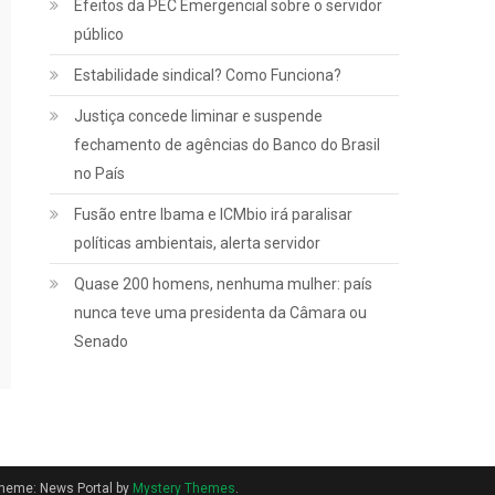
Efeitos da PEC Emergencial sobre o servidor
Notícias
público
INSS:
Estabilidade sindical? Como Funciona?
confira
como vai
Justiça concede liminar e suspende
funcionar a
fechamento de agências do Banco do Brasil
revisão da
no País
vida toda,
Fusão entre Ibama e ICMbio irá paralisar
aprovada
políticas ambientais, alerta servidor
pelo STF
Quase 200 homens, nenhuma mulher: país
nunca teve uma presidenta da Câmara ou
março 2, 2022
Senado
heme: News Portal by
Mystery Themes
.