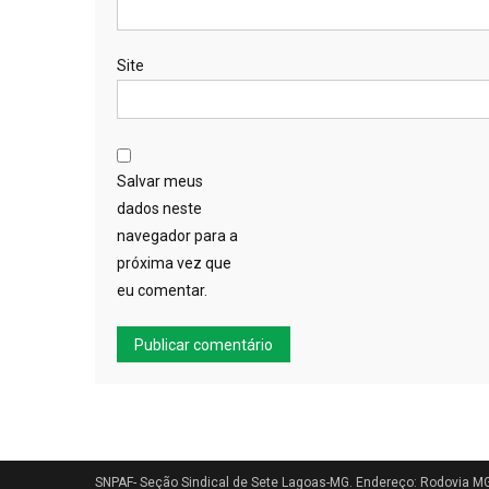
Site
Salvar meus
dados neste
navegador para a
próxima vez que
eu comentar.
SNPAF- Seção Sindical de Sete Lagoas-MG. Endereço: Rodovia MG-