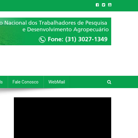
ds
Fale Conosco
WebMail
Tocador
de
vídeo