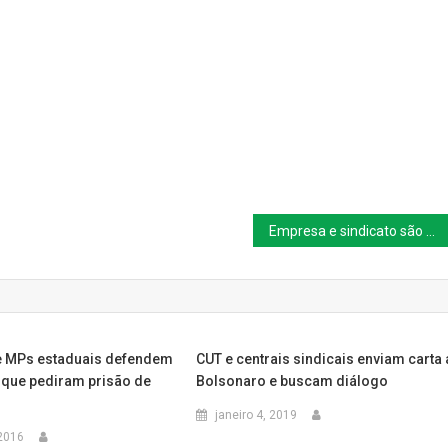
Empresa e sindicato são condenados por dano moral coletivo por conduta antissindical
 MPs estaduais defendem
CUT e centrais sindicais enviam carta 
que pediram prisão de
Bolsonaro e buscam diálogo
janeiro 4, 2019
2016