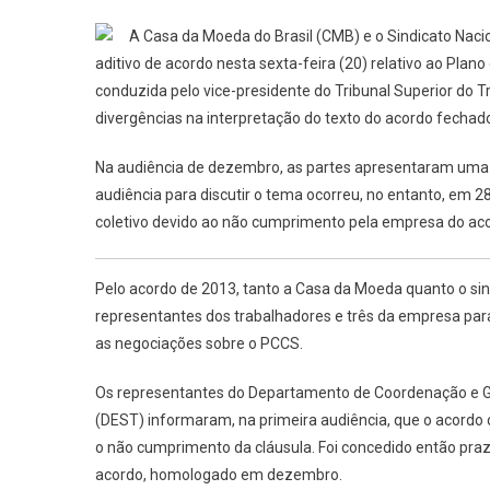
Casa
A
Casa da Moeda do Brasil (CMB) e o Sindicato Nac
Da
aditivo de acordo nesta sexta-feira (20) relativo ao Plan
Moeda
conduzida pelo vice-presidente do Tribunal Superior do Tr
E
divergências na interpretação do texto do acordo fecha
Empreg
Fecham
Na audiência de dezembro, as partes apresentaram uma p
Acordo
No
audiência para discutir o tema ocorreu, no entanto, em 2
TST
coletivo devido ao não cumprimento pela empresa do ac
Quanto
Ao
Pelo acordo de 2013, tanto a Casa da Moeda quanto o sin
Plano
representantes dos trabalhadores e três da empresa para 
De
as negociações sobre o PCCS.
Cargos
E
Os representantes do Departamento de Coordenação e G
Salários
(DEST) informaram, na primeira audiência, que o acordo 
o não cumprimento da cláusula. Foi concedido então praz
acordo, homologado em dezembro.