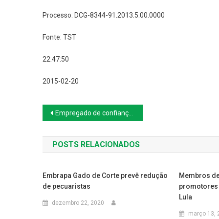
Processo: DCG-8344-91.2013.5.00.0000
Fonte: TST
22:47:50
2015-02-20
Navegação
Empregado de confiança não tem direito a incorporar gratificações
de
POSTS RELACIONADOS
Post
Embrapa Gado de Corte prevê redução
Membros de
de pecuaristas
promotores 
Lula
dezembro 22, 2020
março 13, 