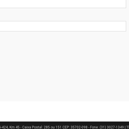
424, Km 45 - Caixa Postal: 285 ou 151 CEP: 35702-098 - Fone: (31) 3027-1349
|
T