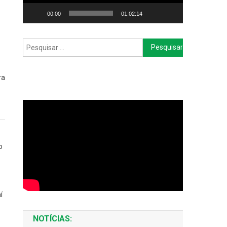
00:00
01:02:14
Pesquisar
por:
ra
o
í
NOTÍCIAS: