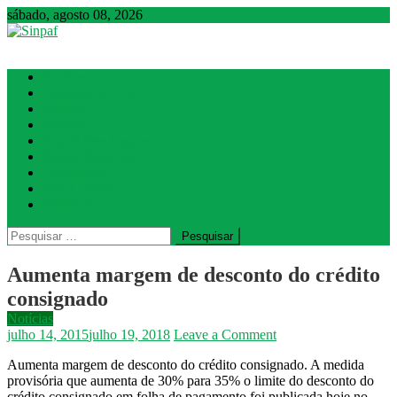
sábado, agosto 08, 2026
Sinpaf
Seção Sindical de Sete Lagoas
Notícias
Pesquisa em Foco
Jurídico
Estatuto
Sinpaf Sete Lagoas
Seções Sindicais
Downloads
Fale Conosco
WebMail
Pesquisar
por:
Aumenta margem de desconto do crédito
consignado
Notícias
on
julho 14, 2015
julho 19, 2018
Leave a Comment
Aumenta
Aumenta margem de desconto do
crédito consignado
. A medida
margem
provisória que aumenta de 30% para 35% o limite do desconto do
de
crédito consignado em folha de pagamento foi publicada hoje no