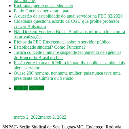
da Unidade)
Embrapa quer expulsar sindicato
Paulo Guedes quer zerar a pauta
A questão da estabilidade do atual servidor na PEC 32/2020
Cidadania questiona acordo da CGU que proíbe professor
criticar Bolsonaro
Não Deixem Vender o Brasil: Sindicatos reforçam luta contra
as privatizações
Efeitos da PEC Emergencial sobre o servidor público
Estabilidade sindical? Como Funciona?
Justiça concede liminar e suspende fechamento de agências
do Banco do Brasil no País
Fusão entre Ibama e ICMbio irá paralisar políticas ambientais,
alerta servidor
Quase 200 homens, nenhuma mulher: país nunca teve uma
presidenta da Câmara ou Senado
Jurídico
Notícias
INSS: confira como vai funcionar a revisão
da vida toda, aprovada pelo STF
março 2, 2022
março 2, 2022
SNPAF- Seção Sindical de Sete Lagoas-MG. Endereço: Rodovia