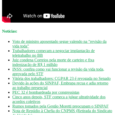
Notícias:
Voto de ministro aposentado segue valendo na “revisão da
vida toda”
Trabalhadores começam a negociar implantação de
teletrabalho no BB
Juiz condena Correios pela morte de carteiro e fixa
indenização de R$ 1 milhão
INSS: confira como vai funcionar a revisão da vida toda,
aprovada pelo STF
Vitória dos trabalhadores: CGPAR 23 é revogada no Senado
Devido às ações do SINPAF, Embrapa recua e adia retorno
ao trabalho presencial
PEC 32 é bombardeada por congressistas
Cinco anos depois, STF começa a julgar ultratividade dos
acordos coletivos
Rumos tomados pela Gestão Moretti preocupam o SINPAF
Nota de Repúdio à Chefia do CNPMS (Retirada do Sindicato