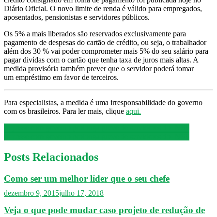
desconto
Diário Oficial. O novo limite de renda é válido para empregados,
do
aposentados, pensionistas e servidores públicos.
crédito
consignado
Os 5% a mais liberados são reservados exclusivamente para
pagamento de despesas do cartão de crédito, ou seja, o trabalhador
além dos 30 % vai poder comprometer mais 5% do seu
salário
para
pagar divídas com o cartão que tenha taxa de juros mais altas. A
medida provisória também prever que o servidor poderá tomar
um
empréstimo
em favor de terceiros.
Para especialistas, a medida é uma irresponsabilidade do governo
com os brasileiros. Para ler mais, clique
aqui.
Navegação
Impasse com governo prolonga greve de servidores do INSS
Impasse com governo prolonga greve de servidores do INSS
de
Post
Posts Relacionados
Como ser um melhor líder que o seu chefe
dezembro 9, 2015
julho 17, 2018
Veja o que pode mudar caso projeto de redução de