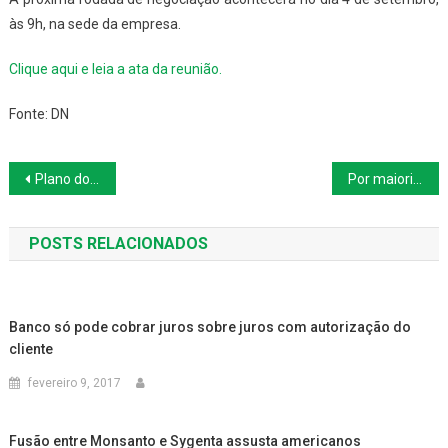
às 9h, na sede da empresa.
Clique aqui e leia a ata da reunião.
Fonte: DN
Navegação
Plano do PSDB prevê o fechamento de ‘várias estatais’, diz economista
Por maioria, STF declara constitucional a terceirização de atividades-fim
de
POSTS RELACIONADOS
Post
Banco só pode cobrar juros sobre juros com autorização do
cliente
fevereiro 9, 2017
Fusão entre Monsanto e Sygenta assusta americanos