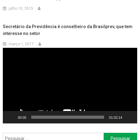
julho 10, 2015
Secretário da Previdência é conselheiro da Brasilprev, que tem
interesse no setor
março 1, 2017
Tocador
de
vídeo
00:00
01:02:14
Pesquisar