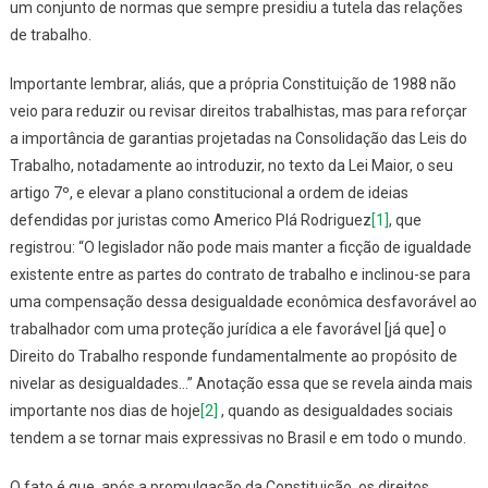
um conjunto de normas que sempre presidiu a tutela das relações
de trabalho.
Importante lembrar, aliás, que a própria Constituição de 1988 não
veio para reduzir ou revisar direitos trabalhistas, mas para reforçar
a importância de garantias projetadas na Consolidação das Leis do
Trabalho, notadamente ao introduzir, no texto da Lei Maior, o seu
artigo 7º, e elevar a plano constitucional a ordem de ideias
defendidas por juristas como Americo Plá Rodriguez
[1]
, que
registrou: “O
legislador não pode mais manter a ficção de igualdade
existente entre as partes do contrato de trabalho e inclinou-se para
uma compensação dessa desigualdade econômica desfavorável ao
trabalhador com uma proteção jurídica a ele favorável [já que] o
Direito do Trabalho responde fundamentalmente ao propósito de
nivelar as desigualdades…”
Anotação essa que se revela ainda mais
importante nos dias de hoje
[2]
, quando as desigualdades sociais
tendem a se tornar mais expressivas no Brasil e em todo o mundo.
O fato é que, após a promulgação da Constituição, os direitos