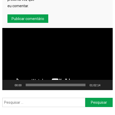
eu comentar.
Tocador
de
vídeo
00:00
01:02:14
Pesquisar
por: