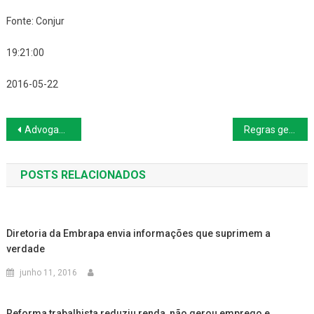
Fonte: Conjur
19:21:00
2016-05-22
Navegação
Advogados públicos pedem no STF remuneração por trabalho extraordinário
Regras gerais para atestados médicos
de
POSTS RELACIONADOS
Post
Diretoria da Embrapa envia informações que suprimem a
verdade
junho 11, 2016
Reforma trabalhista reduziu renda, não gerou emprego e