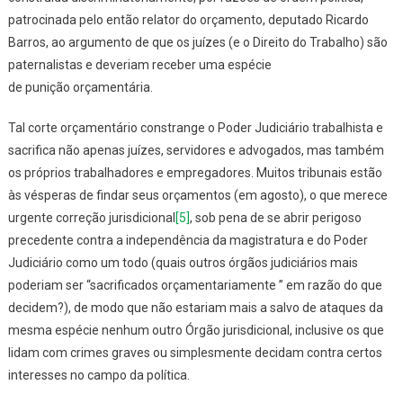
patrocinada pelo então relator do orçamento, deputado Ricardo
Barros, ao argumento de que os juízes (e o Direito do Trabalho) são
paternalistas e deveriam receber uma espécie
de
punição
orçamentária.
Tal corte orçamentário constrange o Poder Judiciário trabalhista e
sacrifica não apenas juízes, servidores e advogados, mas também
os próprios trabalhadores e empregadores. Muitos tribunais estão
às vésperas de findar seus orçamentos (em agosto), o que merece
urgente correção jurisdicional
[5]
, sob pena de se abrir perigoso
precedente contra a independência da magistratura e do Poder
Judiciário como um todo (
quais outros órgãos judiciários mais
poderiam ser “sacrificados orçamentariamente ” em razão do que
decidem?
), de modo que não estariam mais a salvo de ataques da
mesma espécie nenhum outro Órgão jurisdicional, inclusive os que
lidam com crimes graves ou simplesmente decidam contra certos
interesses no campo da política.