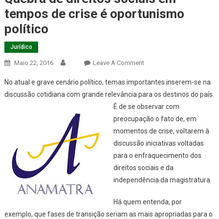
tempos de crise é oportunismo
político
Jurídico
On
Maio 22, 2016
Leave A Comment
Quebra
No atual e grave cenário político, temas importantes inserem-se na
De
discussão cotidiana com grande relevância para os destinos do país.
Direitos
É de se
observar com
Sociais
preocupação o fato de, em
Em
Tempos
momentos de crise, voltarem à
De
discussão iniciativas voltadas
Crise
para o enfraquecimento dos
É
direitos sociais e da
Oportunismo
independência da magistratura.
Político
Há quem entenda, por
exemplo, que fases de transição seriam as mais apropriadas para o