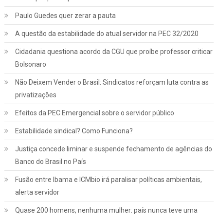
Paulo Guedes quer zerar a pauta
A questão da estabilidade do atual servidor na PEC 32/2020
Cidadania questiona acordo da CGU que proíbe professor criticar
Bolsonaro
Não Deixem Vender o Brasil: Sindicatos reforçam luta contra as
privatizações
Efeitos da PEC Emergencial sobre o servidor público
Estabilidade sindical? Como Funciona?
Justiça concede liminar e suspende fechamento de agências do
Banco do Brasil no País
Fusão entre Ibama e ICMbio irá paralisar políticas ambientais,
Jurídico
Notícias
alerta servidor
INSS: confira como vai funcionar a
Quase 200 homens, nenhuma mulher: país nunca teve uma
revisão da vida toda, aprovada pelo STF