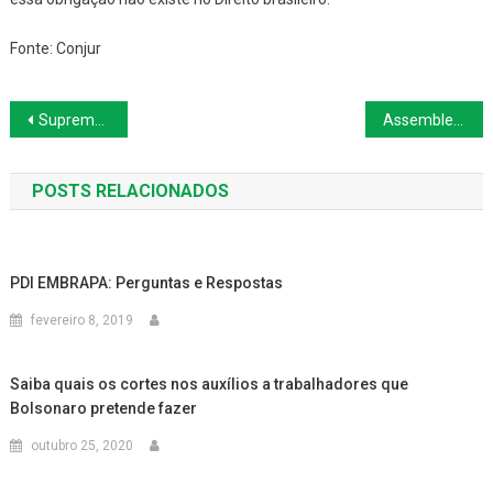
Fonte: Conjur
Navegação
Supremo suspende julgamento de ações sobre terceirização de atividade-fim
Assembleia Geral aprova aumento do capital social da Embrapa
de
POSTS RELACIONADOS
Post
PDI EMBRAPA: Perguntas e Respostas
fevereiro 8, 2019
Saiba quais os cortes nos auxílios a trabalhadores que
Bolsonaro pretende fazer
outubro 25, 2020