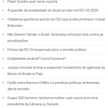
Paulo Guedes quer zerar a pauta
A questão da estabilidade do atual servidor na PEC 32/2020
Cidadania questiona acordo da CGU que proíbe professor criticar
Bolsonaro
Não Deixem Vender o Brasil: Sindicatos reforçam luta contra as
privatizações
Efeitos da PEC Emergencial sobre o servidor público
Estabilidade sindical? Como Funciona?
Justiça concede liminar e suspende fechamento de agências do
Banco do Brasil no País
Fusão entre Ibama e ICMbio irá paralisar políticas ambientais,
Jurídico
Notícias
alerta servidor
INSS: confira como vai funcionar a
Quase 200 homens, nenhuma mulher: país nunca teve uma
revisão da vida toda, aprovada pelo STF
presidenta da Câmara ou Senado
março 2, 2022