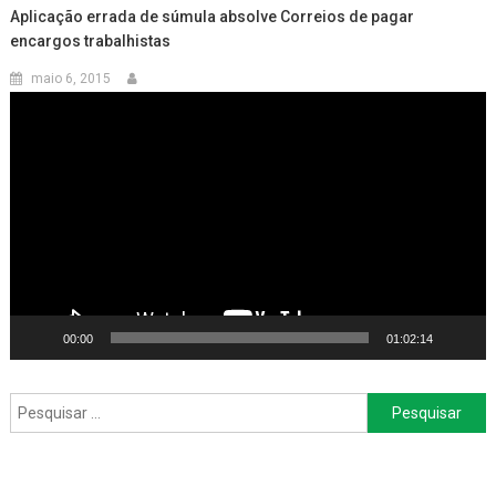
Aplicação errada de súmula absolve Correios de pagar
encargos trabalhistas
maio 6, 2015
Tocador
de
vídeo
00:00
01:02:14
Pesquisar
por: