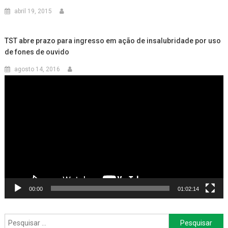
abril 19, 2015
TST abre prazo para ingresso em ação de insalubridade por uso
de fones de ouvido
agosto 14, 2016
Tocador
de
vídeo
00:00
01:02:14
Pesquisar