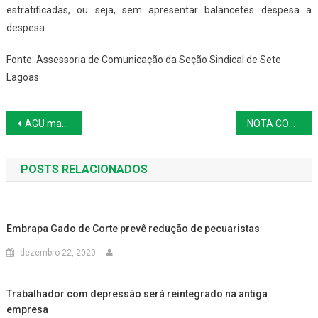
estratificadas, ou seja, sem apresentar balancetes despesa a
despesa.
Fonte: Assessoria de Comunicação da Seção Sindical de Sete
Lagoas
Navegação
AGU manda parecer ao STF defendendo fim do desconto sindical em folha
NOTA CONJUNTA DAS SEÇÕES SINDICAIS SOBRE O PROCESSO DO PDI
de
POSTS RELACIONADOS
Post
Embrapa Gado de Corte prevê redução de pecuaristas
dezembro 22, 2020
Trabalhador com depressão será reintegrado na antiga
empresa