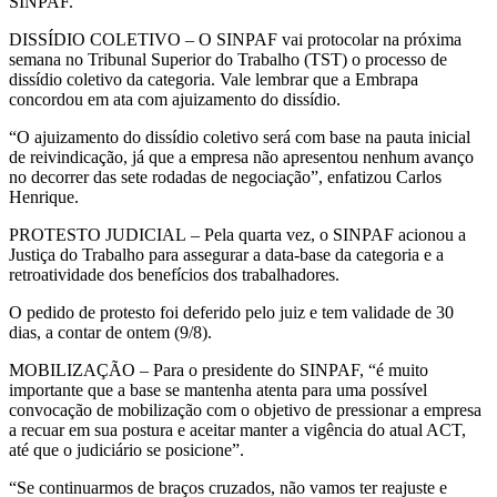
SINPAF.
DISSÍDIO COLETIVO
– O SINPAF vai protocolar na próxima
semana no Tribunal Superior do Trabalho (TST) o processo de
dissídio coletivo da categoria. Vale lembrar que a Embrapa
concordou em ata com ajuizamento do dissídio.
“O ajuizamento do dissídio coletivo será com base na pauta inicial
de reivindicação, já que a empresa não apresentou nenhum avanço
no decorrer das sete rodadas de negociação”, enfatizou Carlos
Henrique.
PROTESTO JUDICIAL
– Pela quarta vez, o SINPAF acionou a
Justiça do Trabalho para assegurar a data-base da categoria e a
retroatividade dos benefícios dos trabalhadores.
O pedido de protesto foi deferido pelo juiz e tem validade de 30
dias, a contar de ontem (9/8).
MOBILIZAÇÃO
– Para o presidente do SINPAF, “é muito
importante que a base se mantenha atenta para uma possível
convocação de mobilização com o objetivo de pressionar a empresa
a recuar em sua postura e aceitar manter a vigência do atual ACT,
até que o judiciário se posicione”.
“Se continuarmos de braços cruzados, não vamos ter reajuste e