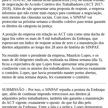
de negociação do Acordo Coletivo dos Trabalhadores (ACT 2017-
2018). Além de não apresentar uma proposta de reajuste, a empresa
informou que não existe mais espaço para continuar a negociação,
nem mesmo das cláusulas sociais. Com isso, o SINPAF vai
protocolar na próxima semana o dissídio coletivo para tentar garantir
os direitos da categoria na justiça.
A posição da empresa em relação ao ACT caiu como uma ducha de
água fria sobre os mais de 9 mil trabalhadores da Embrapa, que
esperavam um índice de reajuste acima de zero e a manutenção dos
direitos adquiridos ao longo dos 28 anos de história do SINPAF.
Na reunião entre o presidente da empresa, Maurício Lopes, e os
mais de 40 dirigentes sindicais, realizada na última semana (dia 3),
ficou a expectativa de que Lopes fosse apresentar uma proposta
condizente com os anseios dos trabalhadores. Aconteceu exatamente
o contrário. Lopes, que havia prometido manter portas abertas,
menos de uma semana depois, fez exatamente o contrário.
SUBMISSÃO
– Por isso, o SINPAF repudia a postura da Embrapa
que, além de continuar impondo retrocessos aos direitos já
adquiridos pelos trabalhadores, também não garantiu a manutenção
do ACT vigente, exatamente o oposto do que foi dito pelo
presidente da Embrapa. Entre a fala e a prática, Lopes demonstrou