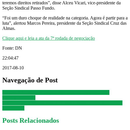
teremos direitos retirados”, disse Alceu Vicari, vice-presidente da
Seção Sindical Passo Fundo.
“Foi um duro choque de realidade na categoria. Agora é partir para a
luta”, alertou Marcos Pereira, presidente da Seção Sindical Cruz das
Almas.
Clique aqui e leia a ata da 7ª rodada de negociação
Fonte: DN
22:04:47
2017-08-10
Navegação de Post
Codevasf, Dataprev e Serpro respeitam seus empregados e
prorrogam o ACT
SINPAF marca agenda com TST para solicitar mediação no ACT
da categoria
Posts Relacionados