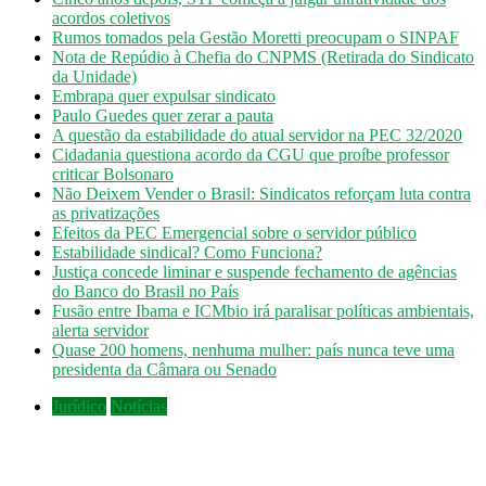
acordos coletivos
Rumos tomados pela Gestão Moretti preocupam o SINPAF
Nota de Repúdio à Chefia do CNPMS (Retirada do Sindicato
da Unidade)
Embrapa quer expulsar sindicato
Paulo Guedes quer zerar a pauta
A questão da estabilidade do atual servidor na PEC 32/2020
Cidadania questiona acordo da CGU que proíbe professor
criticar Bolsonaro
Não Deixem Vender o Brasil: Sindicatos reforçam luta contra
as privatizações
Efeitos da PEC Emergencial sobre o servidor público
Estabilidade sindical? Como Funciona?
Justiça concede liminar e suspende fechamento de agências
do Banco do Brasil no País
Fusão entre Ibama e ICMbio irá paralisar políticas ambientais,
alerta servidor
Quase 200 homens, nenhuma mulher: país nunca teve uma
presidenta da Câmara ou Senado
Jurídico
Notícias
INSS: confira como vai funcionar a revisão
da vida toda, aprovada pelo STF