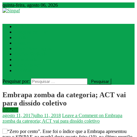
quinta-feira, agosto 06, 2026
Sinpaf
Seção Sindical de Sete Lagoas
Notícias
Pesquisa em Foco
Jurídico
Estatuto
Sinpaf Sete Lagoas
Seções Sindicais
Downloads
Fale Conosco
WebMail
Pesquisar por:
Embrapa zomba da categoria; ACT vai
para dissído coletivo
Notícias
agosto 11, 2017
julho 11, 2018
Leave a Comment
on Embrapa
zomba da categoria; ACT vai para dissído coletivo
“Zero por cento”. Esse foi o índice que a Embrapa apresentou
para o SINPAF, na manhã desta quarta-feira (10), na última reunião