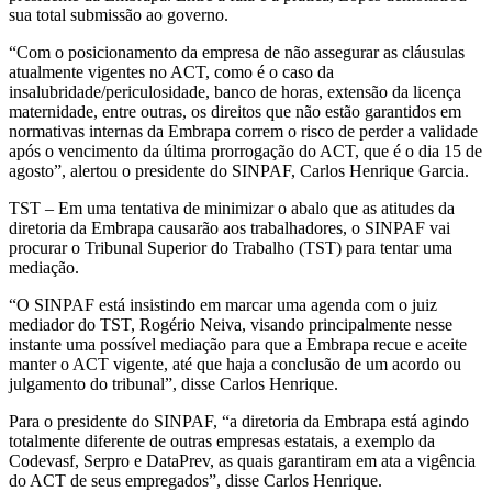
sua total submissão ao governo.
“Com o posicionamento da empresa de não assegurar as cláusulas
atualmente vigentes no ACT, como é o caso da
insalubridade/periculosidade, banco de horas, extensão da licença
maternidade, entre outras, os direitos que não estão garantidos em
normativas internas da Embrapa correm o risco de perder a validade
após o vencimento da última prorrogação do ACT, que é o dia 15 de
agosto”, alertou o presidente do SINPAF, Carlos Henrique Garcia.
TST
– Em uma tentativa de minimizar o abalo que as atitudes da
diretoria da Embrapa causarão aos trabalhadores, o SINPAF vai
procurar o Tribunal Superior do Trabalho (TST) para tentar uma
mediação.
“O SINPAF está insistindo em marcar uma agenda com o juiz
mediador do TST, Rogério Neiva, visando principalmente nesse
instante uma possível mediação para que a Embrapa recue e aceite
manter o ACT vigente, até que haja a conclusão de um acordo ou
julgamento do tribunal”, disse Carlos Henrique.
Para o presidente do SINPAF, “a diretoria da Embrapa está agindo
totalmente diferente de outras empresas estatais, a exemplo da
Codevasf, Serpro e DataPrev, as quais garantiram em ata a vigência
do ACT de seus empregados”, disse Carlos Henrique.