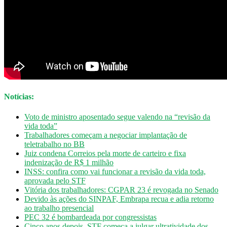
Notícias:
Voto de ministro aposentado segue valendo na “revisão da
vida toda”
Trabalhadores começam a negociar implantação de
teletrabalho no BB
Juiz condena Correios pela morte de carteiro e fixa
indenização de R$ 1 milhão
INSS: confira como vai funcionar a revisão da vida toda,
aprovada pelo STF
Vitória dos trabalhadores: CGPAR 23 é revogada no Senado
Devido às ações do SINPAF, Embrapa recua e adia retorno
ao trabalho presencial
PEC 32 é bombardeada por congressistas
Cinco anos depois, STF começa a julgar ultratividade dos