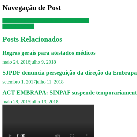
Navegação de Post
Paulo Guedes começa a definir privatizações
A CUT quebrou
Posts Relacionados
Regras gerais para atestados médicos
maio 24, 2016
julho 9, 2018
SJPDF denuncia perseguição da direção da Embrapa a 
setembro 1, 2017
julho 11, 2018
ACT EMBRAPA: SINPAF suspende temporariamente q
maio 28, 2015
julho 19, 2018