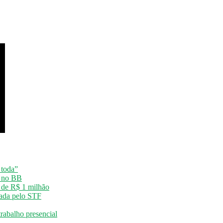
 toda”
o no BB
o de R$ 1 milhão
vada pelo STF
rabalho presencial