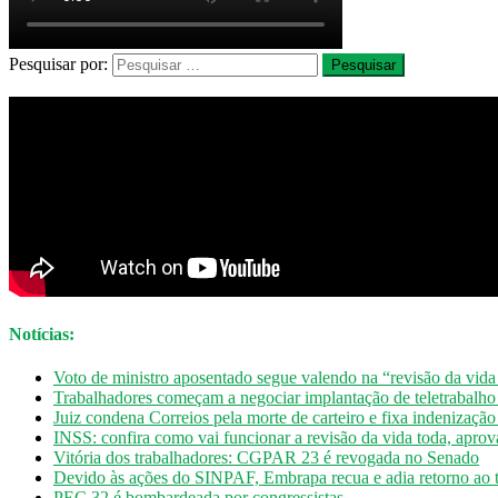
Pesquisar por:
Notícias:
Voto de ministro aposentado segue valendo na “revisão da vida
Trabalhadores começam a negociar implantação de teletrabalh
Juiz condena Correios pela morte de carteiro e fixa indenizaçã
INSS: confira como vai funcionar a revisão da vida toda, apro
Vitória dos trabalhadores: CGPAR 23 é revogada no Senado
Devido às ações do SINPAF, Embrapa recua e adia retorno ao t
PEC 32 é bombardeada por congressistas