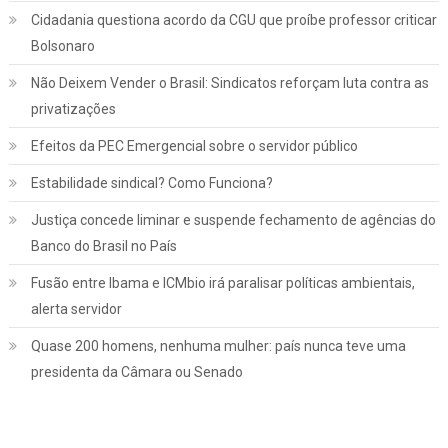
Cidadania questiona acordo da CGU que proíbe professor criticar
Bolsonaro
Não Deixem Vender o Brasil: Sindicatos reforçam luta contra as
privatizações
Efeitos da PEC Emergencial sobre o servidor público
Estabilidade sindical? Como Funciona?
Justiça concede liminar e suspende fechamento de agências do
Banco do Brasil no País
Fusão entre Ibama e ICMbio irá paralisar políticas ambientais,
Jurídico
Notícias
alerta servidor
INSS: confira como vai funcionar a
Quase 200 homens, nenhuma mulher: país nunca teve uma
revisão da vida toda, aprovada pelo STF
presidenta da Câmara ou Senado
março 2, 2022