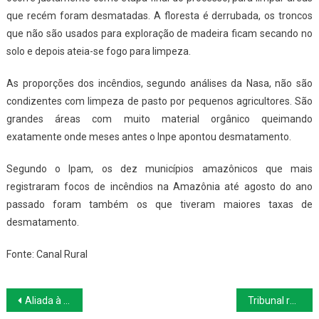
que recém foram desmatadas. A floresta é derrubada, os troncos
que não são usados para exploração de madeira ficam secando no
solo e depois ateia-se fogo para limpeza.
As proporções dos incêndios, segundo análises da Nasa, não são
condizentes com limpeza de pasto por pequenos agricultores. São
grandes áreas com muito material orgânico queimando
exatamente onde meses antes o Inpe apontou desmatamento.
Segundo o Ipam, os dez municípios amazônicos que mais
registraram focos de incêndios na Amazônia até agosto do ano
passado foram também os que tiveram maiores taxas de
desmatamento.
Fonte: Canal Rural
Navegação
Aliada à Embrapa, Bayer recompensará práticas agrícolas sustentáveis
Tribunal reforma decisão que prejudicou Chapa 3