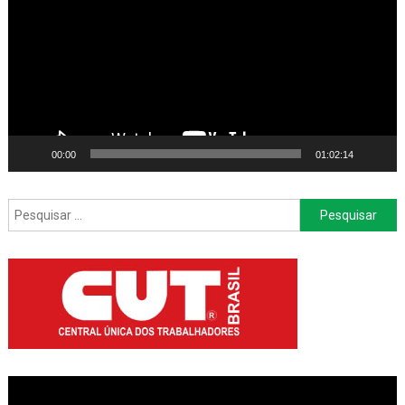
vídeo
00:00
01:02:14
Pesquisar
por: