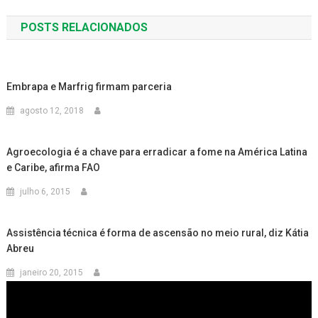
de
POSTS RELACIONADOS
Post
Embrapa e Marfrig firmam parceria
agosto 12, 2018
Agroecologia é a chave para erradicar a fome na América Latina
e Caribe, afirma FAO
julho 6, 2015
Assistência técnica é forma de ascensão no meio rural, diz Kátia
Abreu
janeiro 20, 2015
Tocador
de