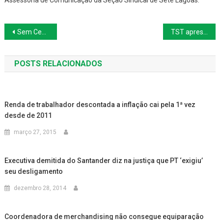
Assessoria de Comunicação da Seção Sindical de Sete Lagoas.
Navegação
Sem Censura n. 02: leia as notícias do SINPAF
TST apresentará proposta até 22/4 para ACT da Embrapa
de
POSTS RELACIONADOS
Post
Renda de trabalhador descontada a inflação cai pela 1ª vez
desde de 2011
março 27, 2015
Executiva demitida do Santander diz na justiça que PT ‘exigiu’
seu desligamento
dezembro 28, 2014
Coordenadora de merchandising não consegue equiparação