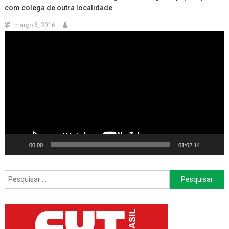
com colega de outra localidade
março 6, 2016
Tocador
de
vídeo
00:00
01:02:14
Pesquisar
por: